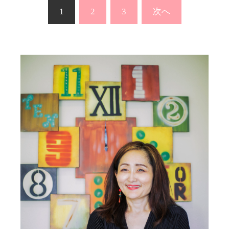
投
1
2
3
次へ
稿
の
ペ
ー
ジ
送
り