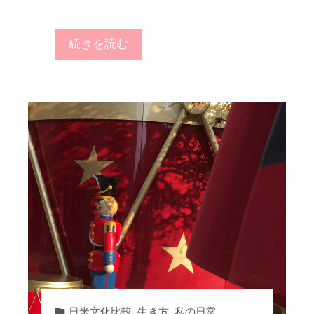
続きを読む
日米文化比較
,
生き方
,
私の日常