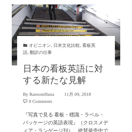
オピニオン
,
日米文化比較
,
看板英
語
,
翻訳の仕事
日本の看板英語に対
する新たな見解
By
RansomHana
11月 09, 2018
0 Comments
『写真で見る 看板・標識・ラベル・
パッケージの英語表現』（クロスメデ
ィア・ランゲージ刊）、絶賛発売中で