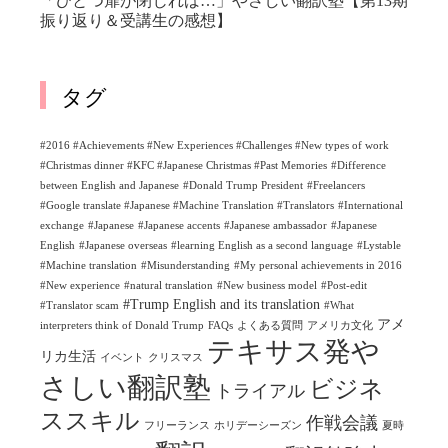
「ひとつ扉が閉じれば…」やさしい翻訳塾【第13期
振り返り＆受講生の感想】
タグ
#2016 #Achievements #New Experiences #Challenges #New types of work
#Christmas dinner #KFC #Japanese Christmas #Past Memories
#Difference
between English and Japanese
#Donald Trump President
#Freelancers
#Google translate #Japanese #Machine Translation #Translators
#International
exchange
#Japanese
#Japanese accents
#Japanese ambassador
#Japanese
English
#Japanese overseas
#learning English as a second language
#Lystable
#Machine translation
#Misunderstanding
#My personal achievements in 2016
#New experience
#natural translation
#New business model
#Post-edit
#Trump English and its translation
#Translator scam
#What
アメ
interpreters think of Donald Trump
FAQs
よくある質問
アメリカ文化
テキサス発や
リカ生活
イベント
クリスマス
さしい翻訳塾
ビジネ
トライアル
ススキル
作戦会議
フリーランス
ホリデーシーズン
夏時