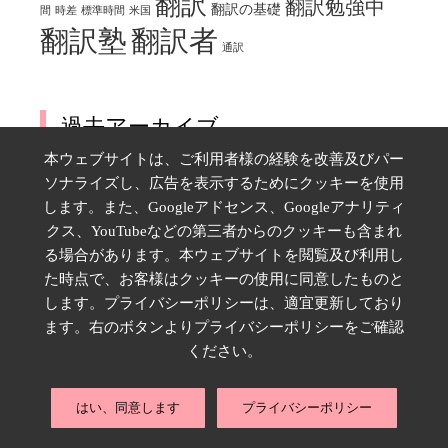
翻訳
翻訳勉強中
翻訳の基礎
間
時差
標準時間
米国
翻訳塾
翻訳者
通訳
過去アーカイブ
本ウェブサイトは、ご利用者様の経験を改善及びパー
2026年8月
ソナライズし、広告を表示するためにクッキーを使用
月
火
水
木
金
土
日
します。また、Googleアドセンス、Googleアナリティ
1
2
クス、YouTubeなどの第三者からのクッキーも含まれ
る場合があります。本ウェブサイトを閲覧及び利用し
3
4
5
6
7
8
9
た時点で、お客様はクッキーの使用に同意したものと
10
11
12
13
14
15
16
します。プライバシーポリシーは、適宜更新しており
17
18
19
20
21
22
23
ます。右のボタンよりプライバシーポリシーをご確認
24
25
26
27
28
29
30
ください。
31
はい、同意します
プライバシーポリシー
« 9月