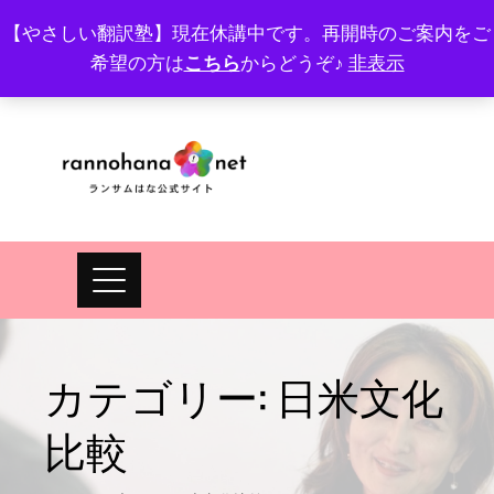
Skip
【やさしい翻訳塾】現在休講中です。再開時のご案内をご
to
希望の方は
こちら
からどうぞ♪
非表示
プロフィール
FAQ
Site map
JA
EN
content
カテゴリー:
日米文化
比較