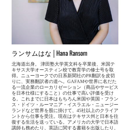
ランサムはな│Hana Ransom
北海道出身。 津田塾大学英文科を卒業後、米国テ
キサス大学オースティン校で教育学の修士号を取
得。ニューヨークでの日系新聞社のPR翻訳を皮切
りに、実務翻訳者の道へ。GAFAMや世界に名だた
る一流企業のローカリゼーション（商品やサービス
を日本仕様にすること）の仕事で高い評価を受け
る。これまでに日本はもちろん米国や英国・フラン
ス・ドイツ・ルーマニア・イスラエル・ニュージー
ランドなど世界を股に掛けて、45社以上のクライア
ントから仕事を受注。現在はテキサス州と日本を往
復する生活を送っている。アメリカの大学で日本語
講師も務めたり、英語に関する書籍を出版したり、