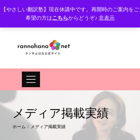
【やさしい翻訳塾】現在休講中です。再開時のご案内をご
希望の方は
こちら
からどうぞ♪
非表示
プロフィール
FAQ
Site map
JA
EN
メディア掲載実績
ホーム
メディア掲載実績