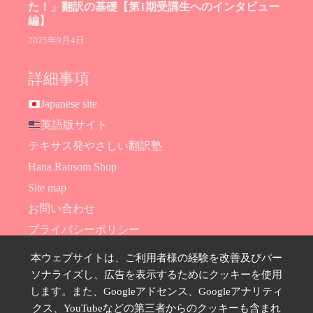
た！」翻訳の基礎【第1期受講生へのインタビュー
編】
2025年9月4日
詳細事項
Japanese site
英語版サイト
テキサス発やさしい翻訳塾
Hana Ransom Shop
Site map
お問い合わせ
プライバシーポリシー
特定商取引法に基づく表示
本ウェブサイトは、ご利用者様の経験を改善及びパー
ソナライズし、広告を表示するためにクッキーを使用
SNSのフォローはこちら
します。また、Googleアドセンス、Googleアナリティ
クス、YouTubeなどの第三者からのクッキーも含まれ