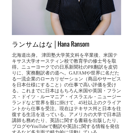
ランサムはな│Hana Ransom
北海道出身。 津田塾大学英文科を卒業後、米国テ
キサス大学オースティン校で教育学の修士号を取
得。ニューヨークでの日系新聞社のPR翻訳を皮切
りに、実務翻訳者の道へ。GAFAMや世界に名だた
る一流企業のローカリゼーション（商品やサービス
を日本仕様にすること）の仕事で高い評価を受け
る。これまでに日本はもちろん米国や英国・フラン
ス・ドイツ・ルーマニア・イスラエル・ニュージー
ランドなど世界を股に掛けて、45社以上のクライア
ントから仕事を受注。現在はテキサス州と日本を往
復する生活を送っている。アメリカの大学で日本語
講師も務めたり、英語に関する書籍を出版したり、
ブログやYouTubeで翻訳や英語に関する情報を発信
するなど多方面で精力的に活動している。