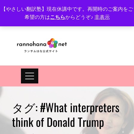
Skip
【やさしい翻訳塾】現在休講中です。再開時のご案内をご
to
希望の方は
こちら
からどうぞ♪
非表示
プロフィール
FAQ
Site map
JA
EN
content
タグ:
#What interpreters
think of Donald Trump