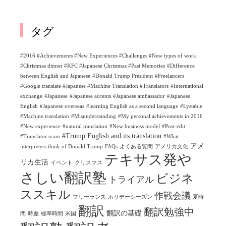
タグ
#2016 #Achievements #New Experiences #Challenges #New types of work
#Christmas dinner #KFC #Japanese Christmas #Past Memories
#Difference
between English and Japanese
#Donald Trump President
#Freelancers
#Google translate #Japanese #Machine Translation #Translators
#International
exchange
#Japanese
#Japanese accents
#Japanese ambassador
#Japanese
English
#Japanese overseas
#learning English as a second language
#Lystable
#Machine translation
#Misunderstanding
#My personal achievements in 2016
#New experience
#natural translation
#New business model
#Post-edit
#Trump English and its translation
#Translator scam
#What
アメ
interpreters think of Donald Trump
FAQs
よくある質問
アメリカ文化
テキサス発や
リカ生活
イベント
クリスマス
さしい翻訳塾
ビジネ
トライアル
ススキル
作戦会議
フリーランス
ホリデーシーズン
夏時
翻訳
翻訳勉強中
翻訳の基礎
間
時差
標準時間
米国