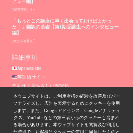
ビュー編】
2025年9月4日
「もっとこの講座に早く出会っておけばよかっ
た！」翻訳の基礎【第1期受講生へのインタビュー
編】
2025年9月4日
詳細事項
Japanese site
英語版サイト
テキサス発やさしい翻訳塾
Hana Ransom Shop
本ウェブサイトは、ご利用者様の経験を改善及びパー
ソナライズし、広告を表示するためにクッキーを使用
Site map
します。また、Googleアドセンス、Googleアナリティ
お問い合わせ
クス、YouTubeなどの第三者からのクッキーも含まれ
プライバシーポリシー
る場合があります。本ウェブサイトを閲覧及び利用し
特定商取引法に基づく表示
た時点で、お客様はクッキーの使用に同意したものと