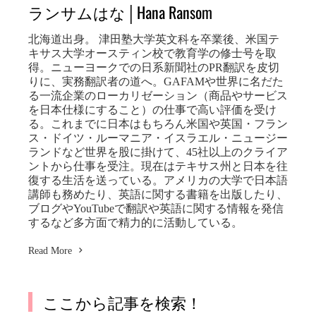
ランサムはな│Hana Ransom
北海道出身。 津田塾大学英文科を卒業後、米国テ
キサス大学オースティン校で教育学の修士号を取
得。ニューヨークでの日系新聞社のPR翻訳を皮切
りに、実務翻訳者の道へ。GAFAMや世界に名だた
る一流企業のローカリゼーション（商品やサービス
を日本仕様にすること）の仕事で高い評価を受け
る。これまでに日本はもちろん米国や英国・フラン
ス・ドイツ・ルーマニア・イスラエル・ニュージー
ランドなど世界を股に掛けて、45社以上のクライア
ントから仕事を受注。現在はテキサス州と日本を往
復する生活を送っている。アメリカの大学で日本語
講師も務めたり、英語に関する書籍を出版したり、
ブログやYouTubeで翻訳や英語に関する情報を発信
するなど多方面で精力的に活動している。
Read More
ここから記事を検索！