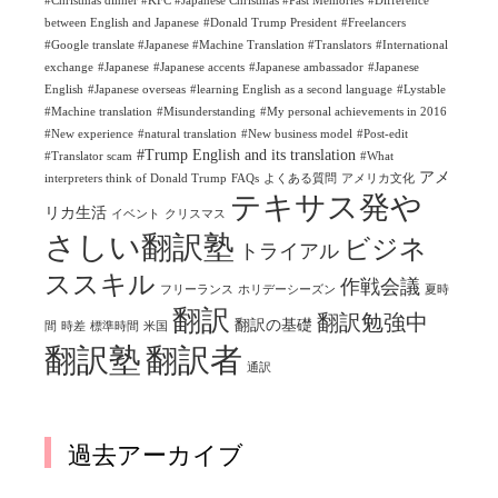
#Christmas dinner #KFC #Japanese Christmas #Past Memories
#Difference
between English and Japanese
#Donald Trump President
#Freelancers
#Google translate #Japanese #Machine Translation #Translators
#International
exchange
#Japanese
#Japanese accents
#Japanese ambassador
#Japanese
English
#Japanese overseas
#learning English as a second language
#Lystable
#Machine translation
#Misunderstanding
#My personal achievements in 2016
#New experience
#natural translation
#New business model
#Post-edit
#Trump English and its translation
#Translator scam
#What
アメ
interpreters think of Donald Trump
FAQs
よくある質問
アメリカ文化
テキサス発や
リカ生活
イベント
クリスマス
さしい翻訳塾
ビジネ
トライアル
ススキル
作戦会議
フリーランス
ホリデーシーズン
夏時
翻訳
翻訳勉強中
翻訳の基礎
間
時差
標準時間
米国
翻訳塾
翻訳者
通訳
過去アーカイブ