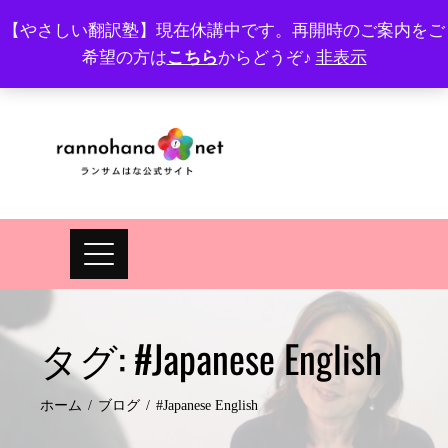
Skip
【やさしい翻訳塾】現在休講中です。再開時のご案内をご
to
希望の方は
こちら
からどうぞ♪
非表示
プロフィール
FAQ
Site map
JA
EN
content
タグ:
#Japanese English
ホーム
ブログ
#Japanese English