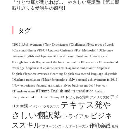
「ひとつ扉が閉じれば…」やさしい翻訳塾【第13期
振り返り＆受講生の感想】
タグ
#2016 #Achievements #New Experiences #Challenges #New types of work
#Christmas dinner #KFC #Japanese Christmas #Past Memories
#Difference
between English and Japanese
#Donald Trump President
#Freelancers
#Google translate #Japanese #Machine Translation #Translators
#International
exchange
#Japanese
#Japanese accents
#Japanese ambassador
#Japanese
English
#Japanese overseas
#learning English as a second language
#Lystable
#Machine translation
#Misunderstanding
#My personal achievements in 2016
#New experience
#natural translation
#New business model
#Post-edit
#Trump English and its translation
#Translator scam
#What
アメ
interpreters think of Donald Trump
FAQs
よくある質問
アメリカ文化
テキサス発や
リカ生活
イベント
クリスマス
さしい翻訳塾
ビジネ
トライアル
ススキル
作戦会議
フリーランス
ホリデーシーズン
夏時