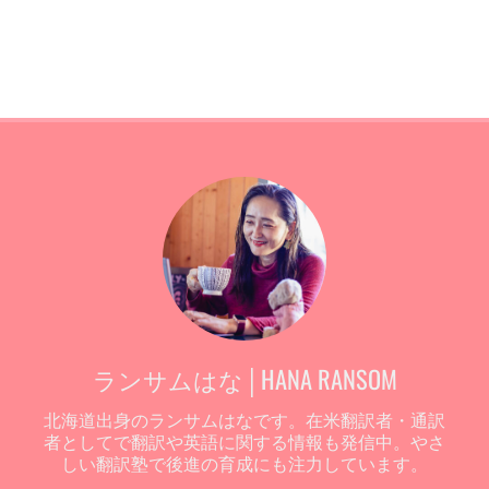
ランサムはな│HANA RANSOM
北海道出身のランサムはなです。在米翻訳者・通訳
者としてで翻訳や英語に関する情報も発信中。やさ
しい翻訳塾で後進の育成にも注力しています。