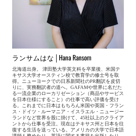
ランサムはな│Hana Ransom
北海道出身。 津田塾大学英文科を卒業後、米国テ
キサス大学オースティン校で教育学の修士号を取
得。ニューヨークでの日系新聞社のPR翻訳を皮切
りに、実務翻訳者の道へ。GAFAMや世界に名だた
る一流企業のローカリゼーション（商品やサービス
を日本仕様にすること）の仕事で高い評価を受け
る。これまでに日本はもちろん米国や英国・フラン
ス・ドイツ・ルーマニア・イスラエル・ニュージー
ランドなど世界を股に掛けて、45社以上のクライア
ントから仕事を受注。現在はテキサス州と日本を往
復する生活を送っている。アメリカの大学で日本語
講師も務めたり、英語に関する書籍を出版したり、