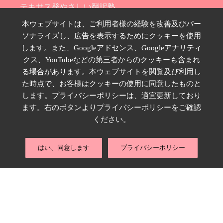
テキサス発やさしい翻訳塾
Hana Ransom Shop
本ウェブサイトは、ご利用者様の経験を改善及びパー
ソナライズし、広告を表示するためにクッキーを使用
Site map
します。また、Googleアドセンス、Googleアナリティ
お問い合わせ
クス、YouTubeなどの第三者からのクッキーも含まれ
プライバシーポリシー
る場合があります。本ウェブサイトを閲覧及び利用し
特定商取引法に基づく表示
た時点で、お客様はクッキーの使用に同意したものと
します。プライバシーポリシーは、適宜更新しており
SNSのフォローはこちら
ます。右のボタンよりプライバシーポリシーをご確認
ください。
はい、同意します
プライバシーポリシー
Copyright © 2026 ランサムはな,
rannohana.net
. All rights reserved.｜
Powered by
WordPress
.