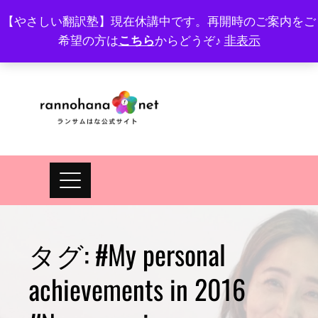
Skip
【やさしい翻訳塾】現在休講中です。再開時のご案内をご
to
希望の方は
こちら
からどうぞ♪
非表示
プロフィール
FAQ
Site map
JA
EN
content
タグ:
#My personal
achievements in 2016