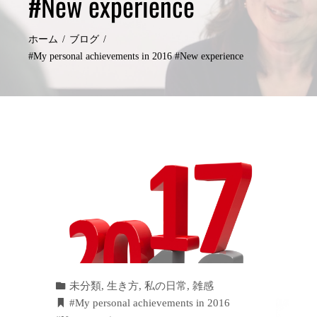
#New experience
ホーム
ブログ
#My personal achievements in 2016 #New experience
未分類
,
生き方
,
私の日常
,
雑感
#My personal achievements in 2016