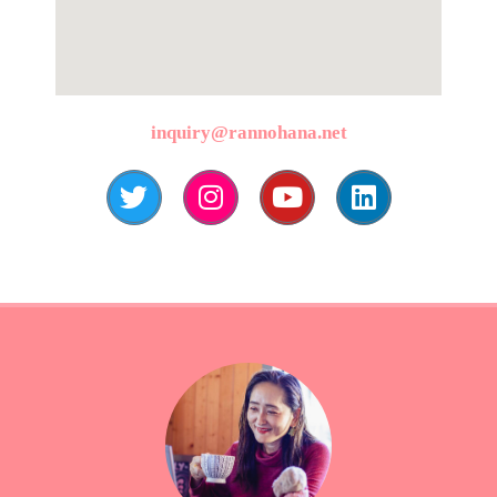
inquiry@rannohana.net