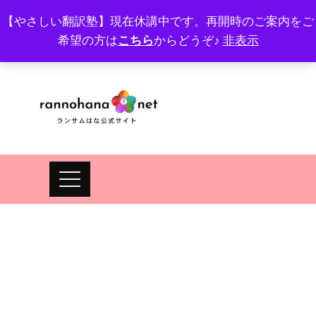
【やさしい翻訳塾】現在休講中です。再開時のご案内をご
希望の方は
こちら
からどうぞ♪
非表示
プロフィール
FAQ
Site map
JA
EN