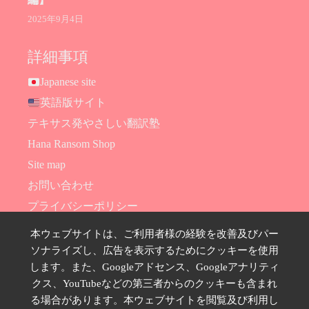
2025年9月4日
詳細事項
Japanese site
英語版サイト
テキサス発やさしい翻訳塾
Hana Ransom Shop
Site map
お問い合わせ
プライバシーポリシー
特定商取引法に基づく表示
本ウェブサイトは、ご利用者様の経験を改善及びパー
ソナライズし、広告を表示するためにクッキーを使用
SNSのフォローはこちら
します。また、Googleアドセンス、Googleアナリティ
クス、YouTubeなどの第三者からのクッキーも含まれ
る場合があります。本ウェブサイトを閲覧及び利用し