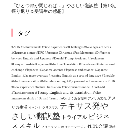
「ひとつ扉が閉じれば…」やさしい翻訳塾【第13期
振り返り＆受講生の感想】
タグ
#2016 #Achievements #New Experiences #Challenges #New types of work
#Christmas dinner #KFC #Japanese Christmas #Past Memories
#Difference
between English and Japanese
#Donald Trump President
#Freelancers
#Google translate #Japanese #Machine Translation #Translators
#International
exchange
#Japanese
#Japanese accents
#Japanese ambassador
#Japanese
English
#Japanese overseas
#learning English as a second language
#Lystable
#Machine translation
#Misunderstanding
#My personal achievements in 2016
#New experience
#natural translation
#New business model
#Post-edit
#Trump English and its translation
#Translator scam
#What
アメ
interpreters think of Donald Trump
FAQs
よくある質問
アメリカ文化
テキサス発や
リカ生活
イベント
クリスマス
さしい翻訳塾
ビジネ
トライアル
ススキル
作戦会議
フリーランス
ホリデーシーズン
夏時