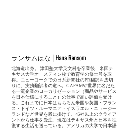
ランサムはな│Hana Ransom
北海道出身。 津田塾大学英文科を卒業後、米国テ
キサス大学オースティン校で教育学の修士号を取
得。ニューヨークでの日系新聞社のPR翻訳を皮切
りに、実務翻訳者の道へ。GAFAMや世界に名だた
る一流企業のローカリゼーション（商品やサービス
を日本仕様にすること）の仕事で高い評価を受け
る。これまでに日本はもちろん米国や英国・フラン
ス・ドイツ・ルーマニア・イスラエル・ニュージー
ランドなど世界を股に掛けて、45社以上のクライア
ントから仕事を受注。現在はテキサス州と日本を往
復する生活を送っている。アメリカの大学で日本語