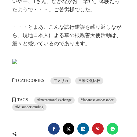
辛
いやー、Tさん、なかなかお「
い」体験だっ
たようで・・・。ご苦労様でした。
・・・とまあ、こんな試行錯誤を繰り返しなが
ら、現地日本人による草の根親善大使活動は、
細々と続いているのであります。
CATEGORIES
アメリカ
日米文化比較
TAGS
#International exchange
#Japanese ambassador
#Misunderstanding
FACEBOOK
TWITTER
LINKEDIN
PINTEREST
WHATSA