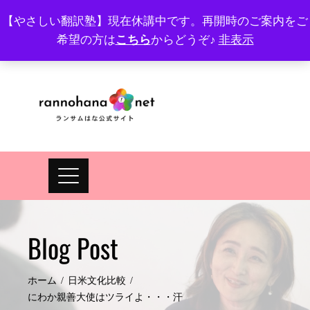
Skip
【やさしい翻訳塾】現在休講中です。再開時のご案内をご
to
希望の方は
こちら
からどうぞ♪
非表示
プロフィール
FAQ
Site map
JA
EN
content
Blog Post
ホーム
日米文化比較
にわか親善大使はツライよ・・・汗