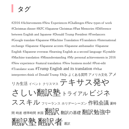
タグ
#2016 #Achievements #New Experiences #Challenges #New types of work
#Christmas dinner #KFC #Japanese Christmas #Past Memories
#Difference
between English and Japanese
#Donald Trump President
#Freelancers
#Google translate #Japanese #Machine Translation #Translators
#International
exchange
#Japanese
#Japanese accents
#Japanese ambassador
#Japanese
English
#Japanese overseas
#learning English as a second language
#Lystable
#Machine translation
#Misunderstanding
#My personal achievements in 2016
#New experience
#natural translation
#New business model
#Post-edit
#Trump English and its translation
#Translator scam
#What
アメ
interpreters think of Donald Trump
FAQs
よくある質問
アメリカ文化
テキサス発や
リカ生活
イベント
クリスマス
さしい翻訳塾
ビジネ
トライアル
ススキル
作戦会議
フリーランス
ホリデーシーズン
夏時
翻訳
翻訳勉強中
翻訳の基礎
間
時差
標準時間
米国
翻訳塾
翻訳者
通訳