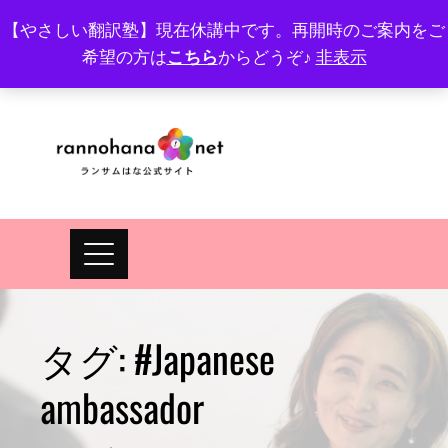
Skip
【やさしい翻訳塾】現在休講中です。再開時のご案内をご
to
希望の方は
こちら
からどうぞ♪
非表示
プロフィール
FAQ
Site map
JA
EN
content
タグ:
#Japanese
ambassador