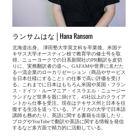
ランサムはな│Hana Ransom
北海道出身。 津田塾大学英文科を卒業後、米国テ
キサス大学オースティン校で教育学の修士号を取
得。ニューヨークでの日系新聞社のPR翻訳を皮切
りに、実務翻訳者の道へ。GAFAMや世界に名だた
る一流企業のローカリゼーション（商品やサービス
を日本仕様にすること）の仕事で高い評価を受け
る。これまでに日本はもちろん米国や英国・フラン
ス・ドイツ・ルーマニア・イスラエル・ニュージー
ランドなど世界を股に掛けて、45社以上のクライア
ントから仕事を受注。現在はテキサス州と日本を往
復する生活を送っている。アメリカの大学で日本語
講師も務めたり、英語に関する書籍を出版したり、
ブログやYouTubeで翻訳や英語に関する情報を発信
するなど多方面で精力的に活動している。