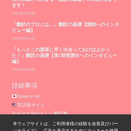
ます！
2025年9月5日
「翻訳のプロとは…」翻訳の基礎【講師へのインタ
ビュー編】
2025年9月4日
「もっとこの講座に早く出会っておけばよかっ
た！」翻訳の基礎【第1期受講生へのインタビュー
編】
2025年9月4日
詳細事項
Japanese site
英語版サイト
テキサス発やさしい翻訳塾
Hana Ransom Shop
本ウェブサイトは、ご利用者様の経験を改善及びパー
ソナライズし、広告を表示するためにクッキーを使用