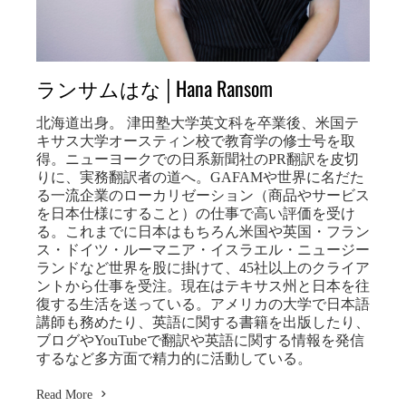
ランサムはな│Hana Ransom
北海道出身。 津田塾大学英文科を卒業後、米国テ
キサス大学オースティン校で教育学の修士号を取
得。ニューヨークでの日系新聞社のPR翻訳を皮切
りに、実務翻訳者の道へ。GAFAMや世界に名だた
る一流企業のローカリゼーション（商品やサービス
を日本仕様にすること）の仕事で高い評価を受け
る。これまでに日本はもちろん米国や英国・フラン
ス・ドイツ・ルーマニア・イスラエル・ニュージー
ランドなど世界を股に掛けて、45社以上のクライア
ントから仕事を受注。現在はテキサス州と日本を往
復する生活を送っている。アメリカの大学で日本語
講師も務めたり、英語に関する書籍を出版したり、
ブログやYouTubeで翻訳や英語に関する情報を発信
するなど多方面で精力的に活動している。
Read More