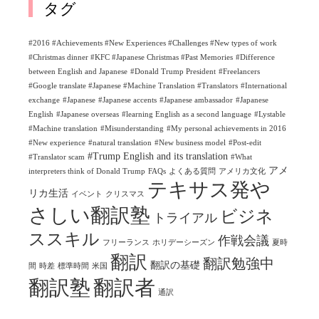
タグ
#2016 #Achievements #New Experiences #Challenges #New types of work
#Christmas dinner #KFC #Japanese Christmas #Past Memories
#Difference
between English and Japanese
#Donald Trump President
#Freelancers
#Google translate #Japanese #Machine Translation #Translators
#International
exchange
#Japanese
#Japanese accents
#Japanese ambassador
#Japanese
English
#Japanese overseas
#learning English as a second language
#Lystable
#Machine translation
#Misunderstanding
#My personal achievements in 2016
#New experience
#natural translation
#New business model
#Post-edit
#Trump English and its translation
#Translator scam
#What
アメ
interpreters think of Donald Trump
FAQs
よくある質問
アメリカ文化
テキサス発や
リカ生活
イベント
クリスマス
さしい翻訳塾
ビジネ
トライアル
ススキル
作戦会議
フリーランス
ホリデーシーズン
夏時
翻訳
翻訳勉強中
翻訳の基礎
間
時差
標準時間
米国
翻訳塾
翻訳者
通訳