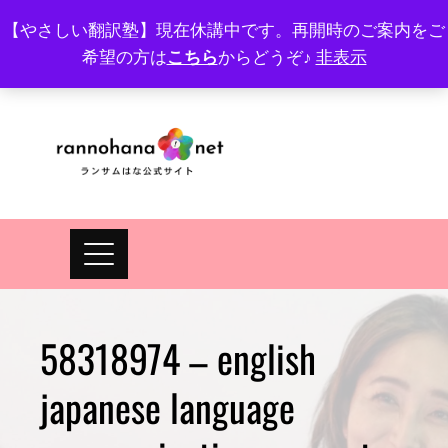
Skip
【やさしい翻訳塾】現在休講中です。再開時のご案内をご
to
希望の方は
こちら
からどうぞ♪
非表示
プロフィール
FAQ
Site map
JA
EN
content
58318974 – english
japanese language