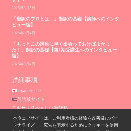
2025年9月5日
「翻訳のプロとは…」翻訳の基礎【講師へのインタ
ビュー編】
2025年9月4日
「もっとこの講座に早く出会っておけばよかっ
た！」翻訳の基礎【第1期受講生へのインタビュー
編】
2025年9月4日
詳細事項
Japanese site
英語版サイト
テキサス発やさしい翻訳塾
Hana Ransom Shop
本ウェブサイトは、ご利用者様の経験を改善及びパー
ソナライズし、広告を表示するためにクッキーを使用
Site map