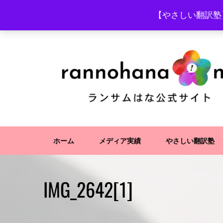
Skip
【やさしい翻訳塾
to
content
ホーム
メディア実績
やさしい翻訳塾
IMG_2642[1]