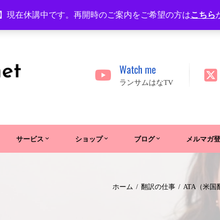
】現在休講中です。再開時のご案内をご希望の方は
こちら
Watch me
ランサムはなTV
サービス
ショップ
ブログ
メルマガ
ホーム
翻訳の仕事
ATA（米