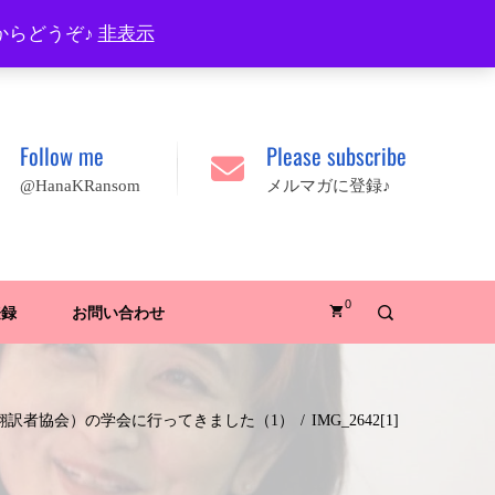
プロフィール
FAQ
Site map
JA
EN
からどうぞ♪
非表示
Follow me
Please subscribe
@HanaKRansom
メルマガに登録♪
0
登録
お問い合わせ
国翻訳者協会）の学会に行ってきました（1）
IMG_2642[1]