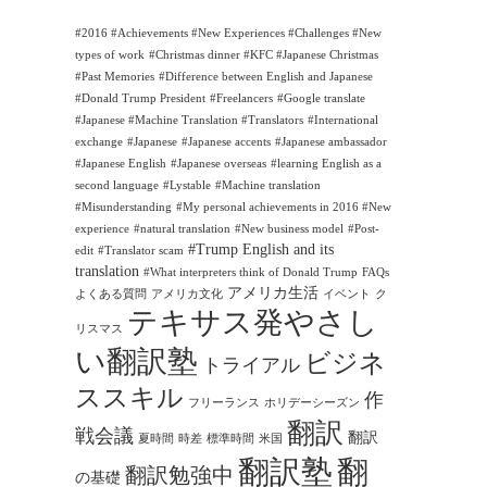
#2016 #Achievements #New Experiences #Challenges #New
types of work
#Christmas dinner #KFC #Japanese Christmas
#Past Memories
#Difference between English and Japanese
#Donald Trump President
#Freelancers
#Google translate
#Japanese #Machine Translation #Translators
#International
exchange
#Japanese
#Japanese accents
#Japanese ambassador
#Japanese English
#Japanese overseas
#learning English as a
second language
#Lystable
#Machine translation
#Misunderstanding
#My personal achievements in 2016 #New
experience
#natural translation
#New business model
#Post-
#Trump English and its
edit
#Translator scam
translation
#What interpreters think of Donald Trump
FAQs
アメリカ生活
よくある質問
アメリカ文化
イベント
ク
テキサス発やさし
リスマス
い翻訳塾
ビジネ
トライアル
ススキル
作
フリーランス
ホリデーシーズン
翻訳
戦会議
翻訳
夏時間
時差
標準時間
米国
翻訳塾
翻
翻訳勉強中
の基礎