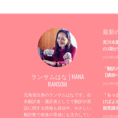
最新
宮川未
の2期
2025年9
「翻訳
ランサムはな│HANA
【講師
RANSOM
2025年9
北海道出身のランサムはなです。在
「もっ
米翻訳者・通訳者としてで翻訳や英
けばよ
語に関する情報も発信中。やさしい
期受講
翻訳塾で後進の育成にも注力してい
2025年9