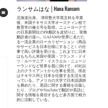
ランサムはな│Hana Ransom
ST
ATSAPP
EMAIL
北海道出身。 津田塾大学英文科を卒業
後、米国テキサス大学オースティン校で
教育学の修士号を取得。ニューヨークで
の日系新聞社のPR翻訳を皮切りに、実務
翻訳者の道へ。GAFAMや世界に名だた
る一流企業のローカリゼーション（商品
やサービスを日本仕様にすること）の仕
事で高い評価を受ける。これまでに日本
はもちろん米国や英国・フランス・ドイ
ツ・ルーマニア・イスラエル・ニュージ
ーランドなど世界を股に掛けて、45社以
上のクライアントから仕事を受注。現在
はテキサス州と日本を往復する生活を送
っている。アメリカの大学で日本語講師
も務めたり、英語に関する書籍を出版し
たり、ブログやYouTubeで翻訳や英語に
関する情報を発信するなど多方面で精力
的に活動している。