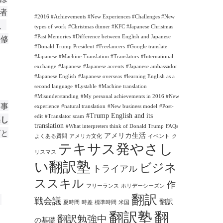
訳者
#2016 #Achievements #New Experiences #Challenges #New
、
types of work
#Christmas dinner #KFC #Japanese Christmas
科修
#Past Memories
#Difference between English and Japanese
#Donald Trump President
#Freelancers
#Google translate
#Japanese #Machine Translation #Translators
#International
exchange
#Japanese
#Japanese accents
#Japanese ambassador
#Japanese English
#Japanese overseas
#learning English as a
second language
#Lystable
#Machine translation
#Misunderstanding
#My personal achievements in 2016 #New
。事
experience
#natural translation
#New business model
#Post-
#Trump English and its
edit
#Translator scam
楽し
translation
#What interpreters think of Donald Trump
FAQs
ばと
アメリカ生活
よくある質問
アメリカ文化
イベント
ク
テキサス発やさし
リスマス
い翻訳塾
ビジネ
トライアル
ススキル
作
フリーランス
ホリデーシーズン
翻訳
。
戦会議
翻訳
夏時間
時差
標準時間
米国
翻訳塾
翻
翻訳勉強中
の基礎