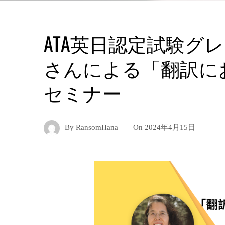
ATA英日認定試験グ
さんによる「翻訳に
セミナー
By
RansomHana
On
2024年4月15日