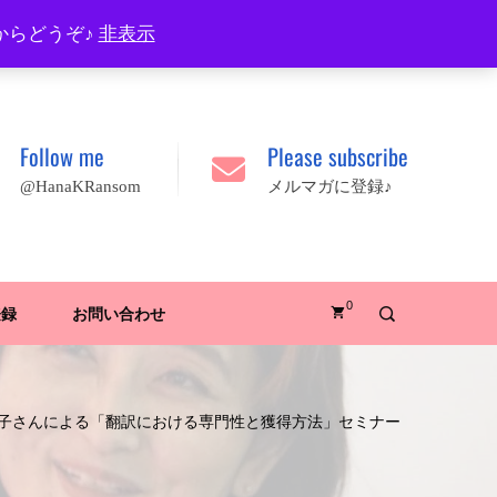
プロフィール
FAQ
Site map
JA
EN
からどうぞ♪
非表示
Follow me
Please subscribe
@HanaKRansom
メルマガに登録♪
0
登録
お問い合わせ
章子さんによる「翻訳における専門性と獲得方法」セミナー