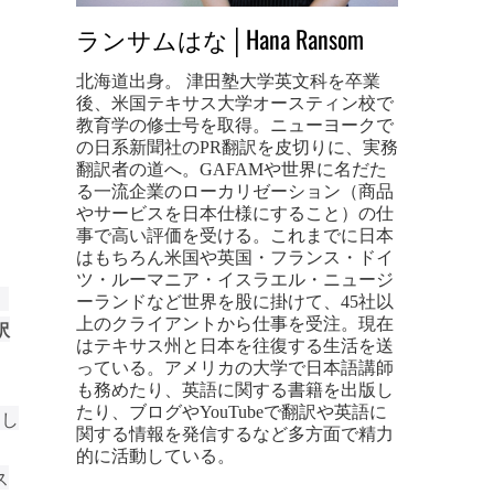
ランサムはな│Hana Ransom
北海道出身。 津田塾大学英文科を卒業
後、米国テキサス大学オースティン校で
教育学の修士号を取得。ニューヨークで
の日系新聞社のPR翻訳を皮切りに、実務
翻訳者の道へ。GAFAMや世界に名だた
る一流企業のローカリゼーション（商品
やサービスを日本仕様にすること）の仕
事で高い評価を受ける。これまでに日本
はもちろん米国や英国・フランス・ドイ
ツ・ルーマニア・イスラエル・ニュージ
）
ーランドなど世界を股に掛けて、45社以
上のクライアントから仕事を受注。現在
訳
はテキサス州と日本を往復する生活を送
っている。アメリカの大学で日本語講師
も務めたり、英語に関する書籍を出版し
たり、ブログやYouTubeで翻訳や英語に
りし
関する情報を発信するなど多方面で精力
的に活動している。
ス