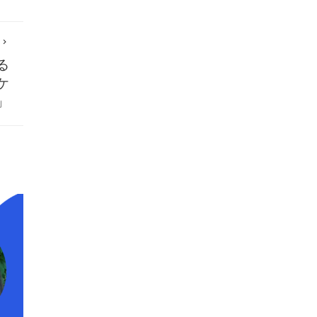
る
ケ
」