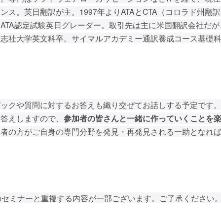
ス。英日翻訳が主。1997年よりATAとCTA（コロラド州翻
よりATA認定試験英日グレーダー。取引先は主に米国翻訳会社だが
同志社大学英文科卒。サイマルアカデミー通訳養成コース基礎
バックや質問に対するお答えも織り交ぜてお話しする予定です
お答えしますので、
参加者の皆さんと一緒に作っていくことを
加者の方がご自身の専門分野を発見・再発見される一助となれ
年6月のセミナーと重複する内容が一部ございます。ご了承ください