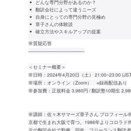
どんな専門分野があるのか？
翻訳会社によって違うニーズ
自身にとっての専門分野の見極め
章子さんの体験談
確立方法やスキルアップの提案
🌸質疑応答
————————————
＜セミナー概要＞
🌸日時：2024年4月20日（土） 21:00~23:00 (JST
🌸場所：オンライン（Zoom） ※録画配信あり
🌸参加費：正規料金 3,980円 / 翻訳塾10期生 2,9
🌸講師：佐々木サマーズ章子さん プロフィール
京都で生まれ大阪で育つ。1986年よりコロラド
元の翻訳会社で勤務。同年、フリーランス翻訳者