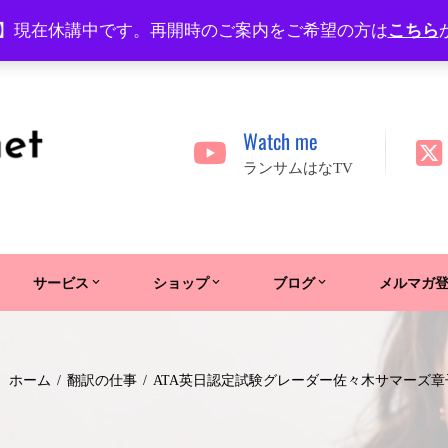
】現在休講中です。再開時のご案内をご希望の方は
こちら
Watch me
ランサムはなTV
サービス
ショップ
ブログ
メルマガ
ホーム
翻訳の仕事
ATA英日認定試験グレーダー佐々木サマーズ