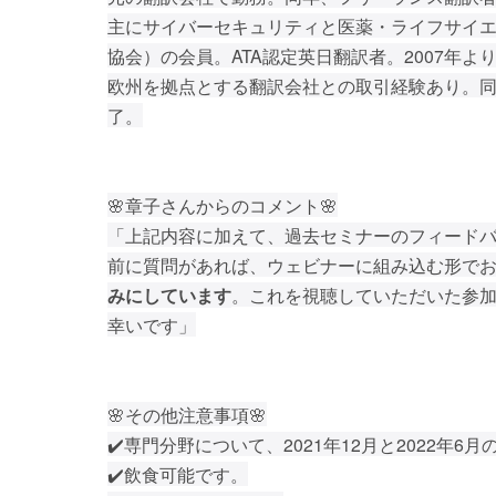
主にサイバーセキュリティと医薬・ライフサイエン
協会）の会員。ATA認定英日翻訳者。2007年
欧州を拠点とする翻訳会社との取引経験あり。
了。
🌸章子さんからのコメント🌸
「上記内容に加えて、過去セミナーのフィード
前に質問があれば、ウェビナーに組み込む形で
みにしています
。これを視聴していただいた参
幸いです」
🌸その他注意事項🌸
✔️専門分野について、2021年12月と2022
✔️飲食可能です。