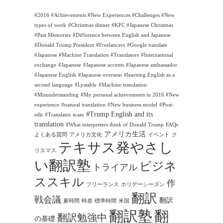
#2016 #Achievements #New Experiences #Challenges #New
types of work
#Christmas dinner #KFC #Japanese Christmas
#Past Memories
#Difference between English and Japanese
#Donald Trump President
#Freelancers
#Google translate
#Japanese #Machine Translation #Translators
#International
exchange
#Japanese
#Japanese accents
#Japanese ambassador
#Japanese English
#Japanese overseas
#learning English as a
second language
#Lystable
#Machine translation
#Misunderstanding
#My personal achievements in 2016 #New
experience
#natural translation
#New business model
#Post-
#Trump English and its
edit
#Translator scam
translation
#What interpreters think of Donald Trump
FAQs
アメリカ生活
よくある質問
アメリカ文化
イベント
ク
テキサス発やさし
リスマス
い翻訳塾
ビジネ
トライアル
ススキル
作
フリーランス
ホリデーシーズン
翻訳
戦会議
翻訳
夏時間
時差
標準時間
米国
翻訳塾
翻
翻訳勉強中
の基礎