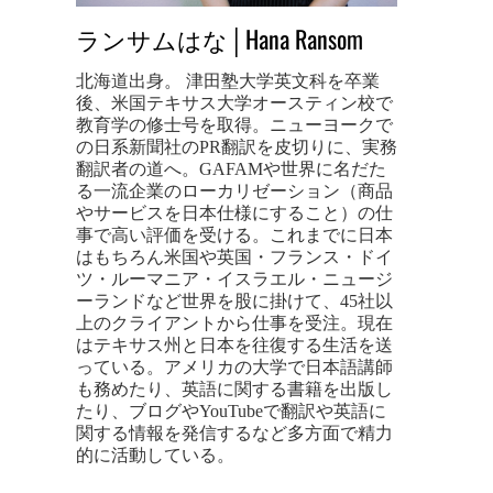
ランサムはな│Hana Ransom
北海道出身。 津田塾大学英文科を卒業
後、米国テキサス大学オースティン校で
教育学の修士号を取得。ニューヨークで
の日系新聞社のPR翻訳を皮切りに、実務
翻訳者の道へ。GAFAMや世界に名だた
る一流企業のローカリゼーション（商品
やサービスを日本仕様にすること）の仕
事で高い評価を受ける。これまでに日本
はもちろん米国や英国・フランス・ドイ
ツ・ルーマニア・イスラエル・ニュージ
ーランドなど世界を股に掛けて、45社以
上のクライアントから仕事を受注。現在
はテキサス州と日本を往復する生活を送
っている。アメリカの大学で日本語講師
も務めたり、英語に関する書籍を出版し
たり、ブログやYouTubeで翻訳や英語に
関する情報を発信するなど多方面で精力
的に活動している。