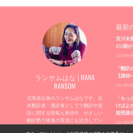
最新
宮川未
の2期
2025年9
「翻訳
ランサムはな│HANA
【講師
RANSOM
2025年9
北海道出身のランサムはなです。在
「もっ
米翻訳者・通訳者としてで翻訳や英
けばよ
語に関する情報も発信中。やさしい
期受講
翻訳塾で後進の育成にも注力してい
2025年9
ます。