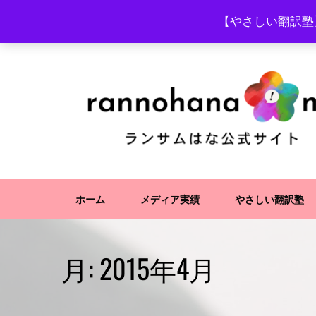
Skip
【やさしい翻訳塾
to
content
ホーム
メディア実績
やさしい翻訳塾
月:
2015年4月