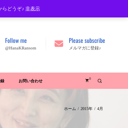
プロフィール
FAQ
Site map
JA
EN
からどうぞ♪
非表示
Follow me
Please subscribe
@HanaKRansom
メルマガに登録♪
0
登録
お問い合わせ
ホーム
2015年
4月