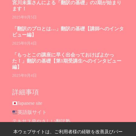
宮川未葉さんによる「翻訳の基礎」の2期が始まり
ます！
2025年9月5日
「翻訳のプロとは…」翻訳の基礎【講師へのインタ
ビュー編】
2025年9月4日
「もっとこの講座に早く出会っておけばよかっ
た！」翻訳の基礎【第1期受講生へのインタビュー
編】
2025年9月4日
詳細事項
Japanese site
英語版サイト
テキサス発やさしい翻訳塾
Hana Ransom Shop
本ウェブサイトは、ご利用者様の経験を改善及びパー