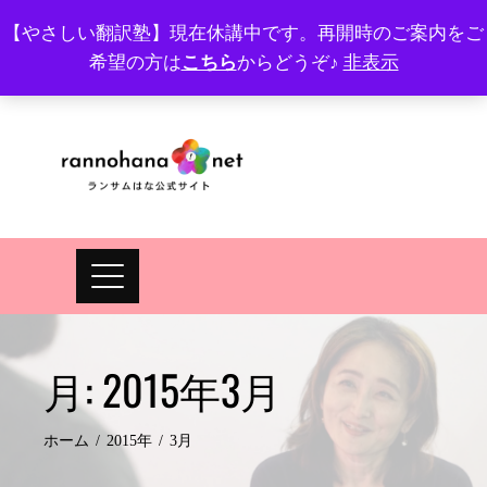
Skip
【やさしい翻訳塾】現在休講中です。再開時のご案内をご
to
希望の方は
こちら
からどうぞ♪
非表示
プロフィール
FAQ
Site map
JA
EN
content
月:
2015年3月
ホーム
2015年
3月