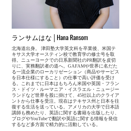
ランサムはな│Hana Ransom
北海道出身。 津田塾大学英文科を卒業後、米国テ
キサス大学オースティン校で教育学の修士号を取
得。ニューヨークでの日系新聞社のPR翻訳を皮切
りに、実務翻訳者の道へ。GAFAMや世界に名だた
る一流企業のローカリゼーション（商品やサービス
を日本仕様にすること）の仕事で高い評価を受け
る。これまでに日本はもちろん米国や英国・フラン
ス・ドイツ・ルーマニア・イスラエル・ニュージー
ランドなど世界を股に掛けて、45社以上のクライア
ントから仕事を受注。現在はテキサス州と日本を往
復する生活を送っている。アメリカの大学で日本語
講師も務めたり、英語に関する書籍を出版したり、
ブログやYouTubeで翻訳や英語に関する情報を発信
するなど多方面で精力的に活動している。