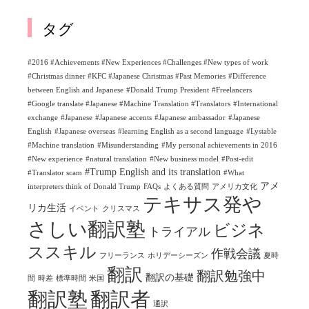
タグ
#2016 #Achievements #New Experiences #Challenges #New types of work
#Christmas dinner #KFC #Japanese Christmas #Past Memories
#Difference
between English and Japanese
#Donald Trump President
#Freelancers
#Google translate #Japanese #Machine Translation #Translators
#International
exchange
#Japanese
#Japanese accents
#Japanese ambassador
#Japanese
English
#Japanese overseas
#learning English as a second language
#Lystable
#Machine translation
#Misunderstanding
#My personal achievements in 2016
#New experience
#natural translation
#New business model
#Post-edit
#Trump English and its translation
#Translator scam
#What
アメ
interpreters think of Donald Trump
FAQs
よくある質問
アメリカ文化
テキサス発や
リカ生活
イベント
クリスマス
さしい翻訳塾
ビジネ
トライアル
ススキル
作戦会議
フリーランス
ホリデーシーズン
夏時
翻訳
翻訳勉強中
翻訳の基礎
間
時差
標準時間
米国
翻訳塾
翻訳者
通訳