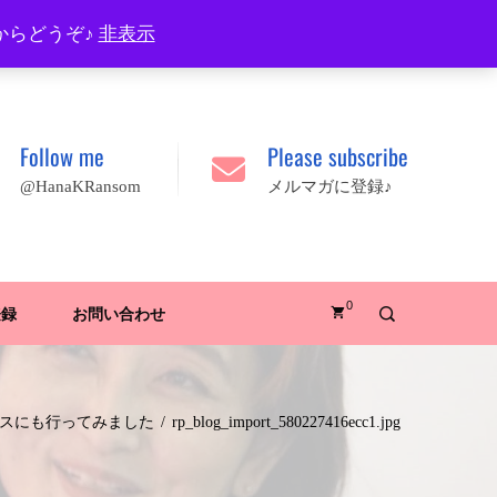
プロフィール
FAQ
Site map
JA
EN
からどうぞ♪
非表示
Follow me
Please subscribe
@HanaKRansom
メルマガに登録♪
0
登録
お問い合わせ
スにも行ってみました
rp_blog_import_580227416ecc1.jpg