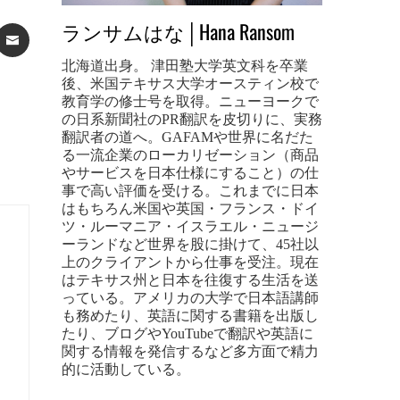
ランサムはな│Hana Ransom
ST
ATSAPP
EMAIL
北海道出身。 津田塾大学英文科を卒業
後、米国テキサス大学オースティン校で
教育学の修士号を取得。ニューヨークで
の日系新聞社のPR翻訳を皮切りに、実務
翻訳者の道へ。GAFAMや世界に名だた
る一流企業のローカリゼーション（商品
やサービスを日本仕様にすること）の仕
事で高い評価を受ける。これまでに日本
はもちろん米国や英国・フランス・ドイ
ツ・ルーマニア・イスラエル・ニュージ
ーランドなど世界を股に掛けて、45社以
上のクライアントから仕事を受注。現在
はテキサス州と日本を往復する生活を送
っている。アメリカの大学で日本語講師
も務めたり、英語に関する書籍を出版し
たり、ブログやYouTubeで翻訳や英語に
関する情報を発信するなど多方面で精力
的に活動している。