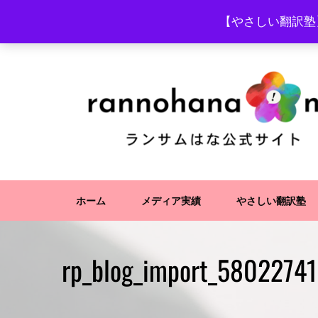
Skip
【やさしい翻訳塾
to
content
ホーム
メディア実績
やさしい翻訳塾
rp_blog_import_58022741