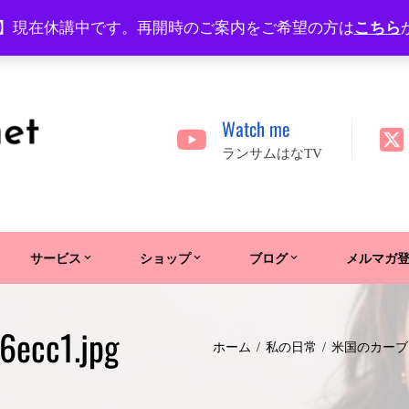
】現在休講中です。再開時のご案内をご希望の方は
こちら
Watch me
ランサムはなTV
サービス
ショップ
ブログ
メルマガ
6ecc1.jpg
ホーム
私の日常
米国のカーブ