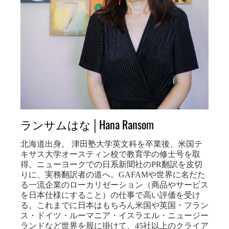
ランサムはな│Hana Ransom
北海道出身。 津田塾大学英文科を卒業後、米国テ
キサス大学オースティン校で教育学の修士号を取
得。ニューヨークでの日系新聞社のPR翻訳を皮切
りに、実務翻訳者の道へ。GAFAMや世界に名だた
る一流企業のローカリゼーション（商品やサービス
を日本仕様にすること）の仕事で高い評価を受け
る。これまでに日本はもちろん米国や英国・フラン
ス・ドイツ・ルーマニア・イスラエル・ニュージー
ランドなど世界を股に掛けて、45社以上のクライア