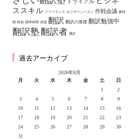
さしい翻訳塾
ビジネ
トライアル
ススキル
作戦会議
フリーランス
ホリデーシーズン
夏時
翻訳
翻訳勉強中
翻訳の基礎
間
時差
標準時間
米国
翻訳塾
翻訳者
通訳
過去アーカイブ
2026年8月
月
火
水
木
金
土
日
1
2
3
4
5
6
7
8
9
10
11
12
13
14
15
16
17
18
19
20
21
22
23
24
25
26
27
28
29
30
31