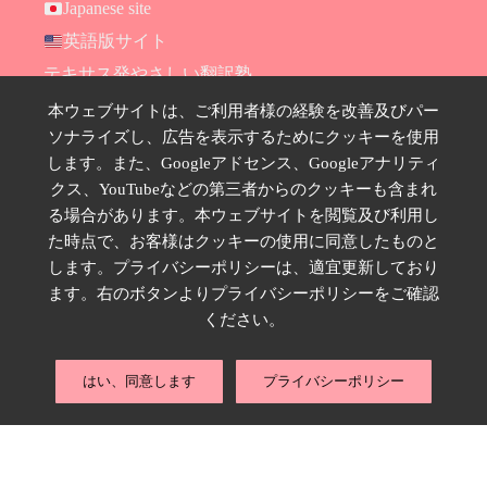
Japanese site
英語版サイト
テキサス発やさしい翻訳塾
Hana Ransom Shop
本ウェブサイトは、ご利用者様の経験を改善及びパー
ソナライズし、広告を表示するためにクッキーを使用
Site map
します。また、Googleアドセンス、Googleアナリティ
お問い合わせ
クス、YouTubeなどの第三者からのクッキーも含まれ
プライバシーポリシー
る場合があります。本ウェブサイトを閲覧及び利用し
特定商取引法に基づく表示
た時点で、お客様はクッキーの使用に同意したものと
します。プライバシーポリシーは、適宜更新しており
SNSのフォローはこちら
ます。右のボタンよりプライバシーポリシーをご確認
ください。
はい、同意します
プライバシーポリシー