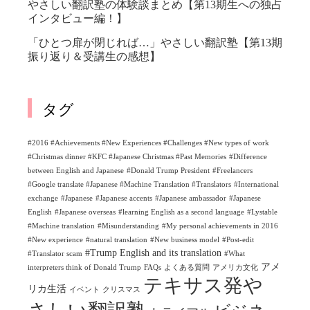
やさしい翻訳塾の体験談まとめ【第13期生への独占
インタビュー編！】
「ひとつ扉が閉じれば…」やさしい翻訳塾【第13期
振り返り＆受講生の感想】
タグ
#2016 #Achievements #New Experiences #Challenges #New types of work
#Christmas dinner #KFC #Japanese Christmas #Past Memories
#Difference
between English and Japanese
#Donald Trump President
#Freelancers
#Google translate #Japanese #Machine Translation #Translators
#International
exchange
#Japanese
#Japanese accents
#Japanese ambassador
#Japanese
English
#Japanese overseas
#learning English as a second language
#Lystable
#Machine translation
#Misunderstanding
#My personal achievements in 2016
#New experience
#natural translation
#New business model
#Post-edit
#Trump English and its translation
#Translator scam
#What
アメ
interpreters think of Donald Trump
FAQs
よくある質問
アメリカ文化
テキサス発や
リカ生活
イベント
クリスマス