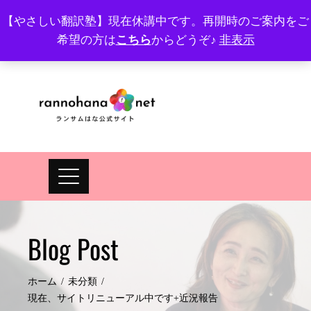
Skip
【やさしい翻訳塾】現在休講中です。再開時のご案内をご
to
希望の方は
こちら
からどうぞ♪
非表示
プロフィール
FAQ
Site map
JA
EN
content
Blog Post
ホーム
未分類
現在、サイトリニューアル中です+近況報告