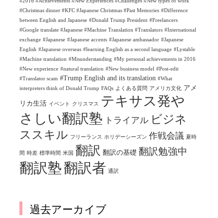
#2016 #Achievements #New Experiences #Challenges #New types of work
#Christmas dinner #KFC #Japanese Christmas #Past Memories
#Difference
between English and Japanese
#Donald Trump President
#Freelancers
#Google translate #Japanese #Machine Translation #Translators
#International
exchange
#Japanese
#Japanese accents
#Japanese ambassador
#Japanese
English
#Japanese overseas
#learning English as a second language
#Lystable
#Machine translation
#Misunderstanding
#My personal achievements in 2016
#New experience
#natural translation
#New business model
#Post-edit
#Trump English and its translation
#Translator scam
#What
アメ
interpreters think of Donald Trump
FAQs
よくある質問
アメリカ文化
テキサス発や
リカ生活
イベント
クリスマス
さしい翻訳塾
ビジネ
トライアル
ススキル
作戦会議
フリーランス
ホリデーシーズン
夏時
翻訳
翻訳勉強中
翻訳の基礎
間
時差
標準時間
米国
翻訳塾
翻訳者
通訳
過去アーカイブ