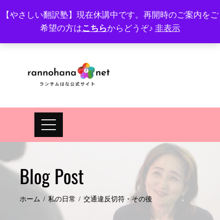
Skip
【やさしい翻訳塾】現在休講中です。再開時のご案内をご
to
希望の方は
こちら
からどうぞ♪
非表示
プロフィール
FAQ
Site map
JA
EN
content
Blog Post
ホーム
私の日常
交通違反切符・その後