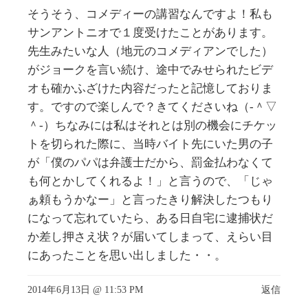
そうそう、コメディーの講習なんですよ！私も
サンアントニオで１度受けたことがあります。
先生みたいな人（地元のコメディアンでした）
がジョークを言い続け、途中でみせられたビデ
オも確かふざけた内容だったと記憶しておりま
す。ですので楽しんで？きてくださいね（‐＾▽
＾‐）ちなみには私はそれとは別の機会にチケッ
トを切られた際に、当時バイト先にいた男の子
が「僕のパパは弁護士だから、罰金払わなくて
も何とかしてくれるよ！」と言うので、「じゃ
ぁ頼もうかなー」と言ったきり解決したつもり
になって忘れていたら、ある日自宅に逮捕状だ
か差し押さえ状？が届いてしまって、えらい目
にあったことを思い出しました・・。
2014年6月13日 @ 11:53 PM
返信