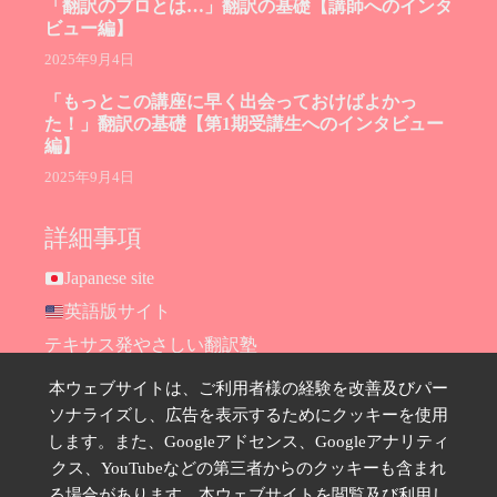
「翻訳のプロとは…」翻訳の基礎【講師へのインタ
ビュー編】
2025年9月4日
「もっとこの講座に早く出会っておけばよかっ
た！」翻訳の基礎【第1期受講生へのインタビュー
編】
2025年9月4日
詳細事項
Japanese site
英語版サイト
テキサス発やさしい翻訳塾
Hana Ransom Shop
本ウェブサイトは、ご利用者様の経験を改善及びパー
Site map
ソナライズし、広告を表示するためにクッキーを使用
します。また、Googleアドセンス、Googleアナリティ
お問い合わせ
クス、YouTubeなどの第三者からのクッキーも含まれ
プライバシーポリシー
る場合があります。本ウェブサイトを閲覧及び利用し