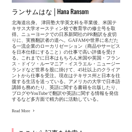
ランサムはな│Hana Ransom
北海道出身。 津田塾大学英文科を卒業後、米国テ
キサス大学オースティン校で教育学の修士号を取
得。ニューヨークでの日系新聞社のPR翻訳を皮切
りに、実務翻訳者の道へ。GAFAMや世界に名だた
る一流企業のローカリゼーション（商品やサービス
を日本仕様にすること）の仕事で高い評価を受け
る。これまでに日本はもちろん米国や英国・フラン
ス・ドイツ・ルーマニア・イスラエル・ニュージー
ランドなど世界を股に掛けて、45社以上のクライア
ントから仕事を受注。現在はテキサス州と日本を往
復する生活を送っている。アメリカの大学で日本語
講師も務めたり、英語に関する書籍を出版したり、
ブログやYouTubeで翻訳や英語に関する情報を発信
するなど多方面で精力的に活動している。
Read More