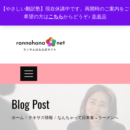
Skip
【やさしい翻訳塾】現在休講中です。再開時のご案内をご
to
希望の方は
こちら
からどうぞ♪
非表示
プロフィール
FAQ
Site map
JA
EN
content
Blog Post
ホーム
テキサス情報
なんちゃって日本食→ラーメンへ