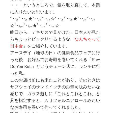
・・・というところで、気を取り直して、本題
に入りたいと思います。
ﾟ･:,｡ﾟ･:,｡★ﾟ･:,｡ﾟ･:,｡☆ﾟ･:,｡ﾟ･:,｡★ﾟ･:,｡ﾟ･:,｡
☆ﾟ･:,｡ﾟ･:,｡★ﾟ･:,｡ﾟ･:,｡☆
昨日から、テキサスで見かけた、日本人が見た
らちょっとビックリするような「
なんちゃって
日本食
」をご紹介しています。
アースデイ（地球の日）の健康食品フェアに行
った後、お好みでお寿司を巻いてくれる「How
Do You Roll」というチェーン店に、ランチに行
った私。
このお店は前にも来たことがあり、そのときは
サブウェイのサンドイッチのお寿司版みたいな
感じで、ガラス越しに「これとこれとこれ」と
具を指定すると、カリフォルニアロールみたい
なお寿司を巻いて作ってくれました。