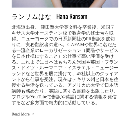
ランサムはな│Hana Ransom
北海道出身。 津田塾大学英文科を卒業後、米国テ
キサス大学オースティン校で教育学の修士号を取
得。ニューヨークでの日系新聞社のPR翻訳を皮切
りに、実務翻訳者の道へ。GAFAMや世界に名だた
る一流企業のローカリゼーション（商品やサービス
を日本仕様にすること）の仕事で高い評価を受け
る。これまでに日本はもちろん米国や英国・フラン
ス・ドイツ・ルーマニア・イスラエル・ニュージー
ランドなど世界を股に掛けて、45社以上のクライア
ントから仕事を受注。現在はテキサス州と日本を往
復する生活を送っている。アメリカの大学で日本語
講師も務めたり、英語に関する書籍を出版したり、
ブログやYouTubeで翻訳や英語に関する情報を発信
するなど多方面で精力的に活動している。
Read More