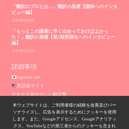
「翻訳のプロとは…」翻訳の基礎【講師へのインタ
ビュー編】
2025年9月4日
「もっとこの講座に早く出会っておけばよかっ
た！」翻訳の基礎【第1期受講生へのインタビュー
編】
2025年9月4日
詳細事項
Japanese site
英語版サイト
テキサス発やさしい翻訳塾
Hana Ransom Shop
本ウェブサイトは、ご利用者様の経験を改善及びパー
Site map
ソナライズし、広告を表示するためにクッキーを使用
します。また、Googleアドセンス、Googleアナリティ
お問い合わせ
クス、YouTubeなどの第三者からのクッキーも含まれ
プライバシーポリシー