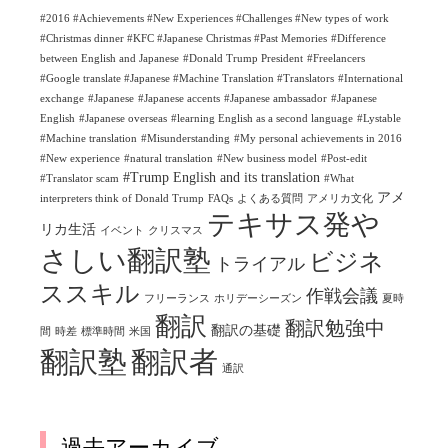
#2016 #Achievements #New Experiences #Challenges #New types of work
#Christmas dinner #KFC #Japanese Christmas #Past Memories
#Difference
between English and Japanese
#Donald Trump President
#Freelancers
#Google translate #Japanese #Machine Translation #Translators
#International
exchange
#Japanese
#Japanese accents
#Japanese ambassador
#Japanese
English
#Japanese overseas
#learning English as a second language
#Lystable
#Machine translation
#Misunderstanding
#My personal achievements in 2016
#New experience
#natural translation
#New business model
#Post-edit
#Trump English and its translation
#Translator scam
#What
アメ
interpreters think of Donald Trump
FAQs
よくある質問
アメリカ文化
テキサス発や
リカ生活
イベント
クリスマス
さしい翻訳塾
ビジネ
トライアル
ススキル
作戦会議
フリーランス
ホリデーシーズン
夏時
翻訳
翻訳勉強中
翻訳の基礎
間
時差
標準時間
米国
翻訳塾
翻訳者
通訳
過去アーカイブ