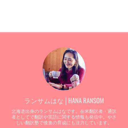
ランサムはな│HANA RANSOM
北海道出身のランサムはなです。在米翻訳者・通訳
者としてで翻訳や英語に関する情報も発信中。やさ
しい翻訳塾で後進の育成にも注力しています。