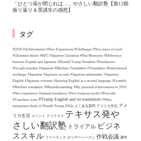
「ひとつ扉が閉じれば…」やさしい翻訳塾【第13期
振り返り＆受講生の感想】
タグ
#2016 #Achievements #New Experiences #Challenges #New types of work
#Christmas dinner #KFC #Japanese Christmas #Past Memories
#Difference
between English and Japanese
#Donald Trump President
#Freelancers
#Google translate #Japanese #Machine Translation #Translators
#International
exchange
#Japanese
#Japanese accents
#Japanese ambassador
#Japanese
English
#Japanese overseas
#learning English as a second language
#Lystable
#Machine translation
#Misunderstanding
#My personal achievements in 2016
#New experience
#natural translation
#New business model
#Post-edit
#Trump English and its translation
#Translator scam
#What
アメ
interpreters think of Donald Trump
FAQs
よくある質問
アメリカ文化
テキサス発や
リカ生活
イベント
クリスマス
さしい翻訳塾
ビジネ
トライアル
ススキル
作戦会議
フリーランス
ホリデーシーズン
夏時