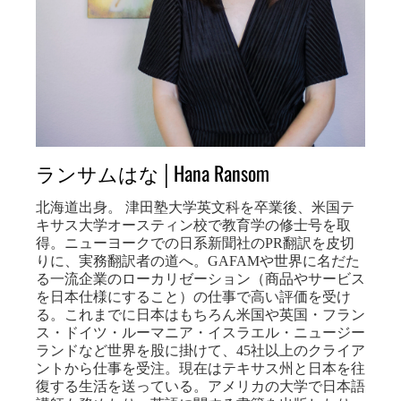
ランサムはな│Hana Ransom
北海道出身。 津田塾大学英文科を卒業後、米国テ
キサス大学オースティン校で教育学の修士号を取
得。ニューヨークでの日系新聞社のPR翻訳を皮切
りに、実務翻訳者の道へ。GAFAMや世界に名だた
る一流企業のローカリゼーション（商品やサービス
を日本仕様にすること）の仕事で高い評価を受け
る。これまでに日本はもちろん米国や英国・フラン
ス・ドイツ・ルーマニア・イスラエル・ニュージー
ランドなど世界を股に掛けて、45社以上のクライア
ントから仕事を受注。現在はテキサス州と日本を往
復する生活を送っている。アメリカの大学で日本語