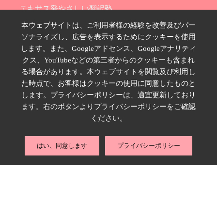
テキサス発やさしい翻訳塾
Hana Ransom Shop
本ウェブサイトは、ご利用者様の経験を改善及びパー
ソナライズし、広告を表示するためにクッキーを使用
Site map
します。また、Googleアドセンス、Googleアナリティ
お問い合わせ
クス、YouTubeなどの第三者からのクッキーも含まれ
プライバシーポリシー
る場合があります。本ウェブサイトを閲覧及び利用し
特定商取引法に基づく表示
た時点で、お客様はクッキーの使用に同意したものと
します。プライバシーポリシーは、適宜更新しており
SNSのフォローはこちら
ます。右のボタンよりプライバシーポリシーをご確認
ください。
はい、同意します
プライバシーポリシー
Copyright © 2026 ランサムはな,
rannohana.net
. All rights reserved.｜
Powered by
WordPress
.