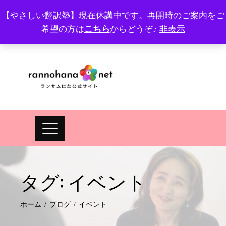
Skip
【やさしい翻訳塾】現在休講中です。再開時のご案内をご
to
希望の方は
こちら
からどうぞ♪
非表示
プロフィール
FAQ
Site map
JA
EN
content
タグ:
イベント
ホーム
ブログ
イベント