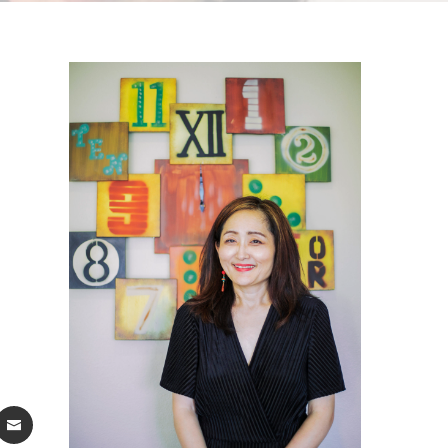
ST
ATSAPP
EMAIL