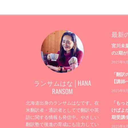
最新
宮川未
の2期
2025年9
「翻訳
ランサムはな│HANA
【講師
RANSOM
2025年9
北海道出身のランサムはなです。在
「もっ
米翻訳者・通訳者としてで翻訳や英
けばよ
語に関する情報も発信中。やさしい
期受講
翻訳塾で後進の育成にも注力してい
2025年9