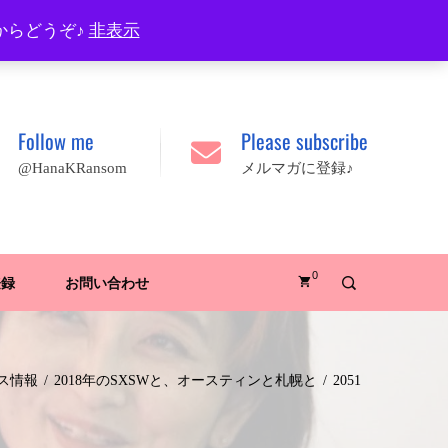
プロフィール
FAQ
Site map
JA
EN
からどうぞ♪
非表示
Follow me
Please subscribe
@HanaKRansom
メルマガに登録♪
0
登録
お問い合わせ
ス情報
2018年のSXSWと、オースティンと札幌と
2051