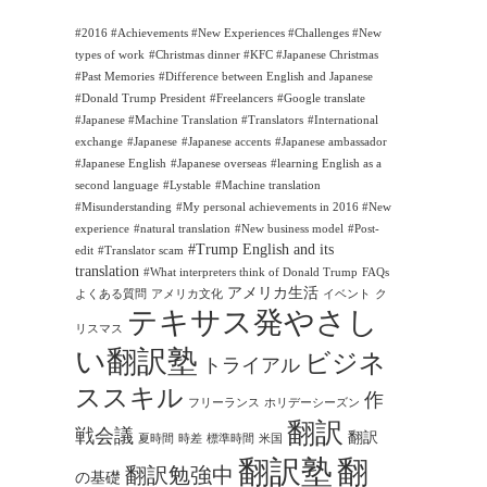
#2016 #Achievements #New Experiences #Challenges #New
types of work
#Christmas dinner #KFC #Japanese Christmas
#Past Memories
#Difference between English and Japanese
#Donald Trump President
#Freelancers
#Google translate
#Japanese #Machine Translation #Translators
#International
exchange
#Japanese
#Japanese accents
#Japanese ambassador
#Japanese English
#Japanese overseas
#learning English as a
second language
#Lystable
#Machine translation
#Misunderstanding
#My personal achievements in 2016 #New
experience
#natural translation
#New business model
#Post-
#Trump English and its
edit
#Translator scam
translation
#What interpreters think of Donald Trump
FAQs
アメリカ生活
よくある質問
アメリカ文化
イベント
ク
テキサス発やさし
リスマス
い翻訳塾
ビジネ
トライアル
ススキル
作
フリーランス
ホリデーシーズン
翻訳
戦会議
翻訳
夏時間
時差
標準時間
米国
翻訳塾
翻
翻訳勉強中
の基礎