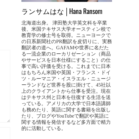
ランサムはな│Hana Ransom
北海道出身。 津田塾大学英文科を卒業
後、米国テキサス大学オースティン校で
教育学の修士号を取得。ニューヨークで
の日系新聞社のPR翻訳を皮切りに、実務
翻訳者の道へ。GAFAMや世界に名だた
る一流企業のローカリゼーション（商品
やサービスを日本仕様にすること）の仕
事で高い評価を受ける。これまでに日本
はもちろん米国や英国・フランス・ドイ
ツ・ルーマニア・イスラエル・ニュージ
ーランドなど世界を股に掛けて、45社以
上のクライアントから仕事を受注。現在
はテキサス州と日本を往復する生活を送
っている。アメリカの大学で日本語講師
も務めたり、英語に関する書籍を出版し
たり、ブログやYouTubeで翻訳や英語に
関する情報を発信するなど多方面で精力
的に活動している。