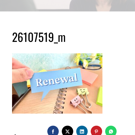
26107519_m
FACEBOOK
TWITTER
LINKEDIN
PINTEREST
WHATSA