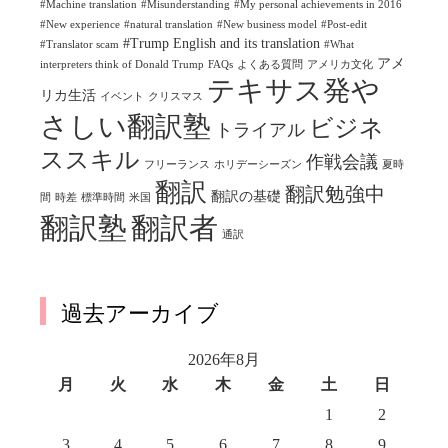
#Machine translation
#Misunderstanding
#My personal achievements in 2016
#New experience
#natural translation
#New business model
#Post-edit
#Trump English and its translation
#Translator scam
#What
アメ
interpreters think of Donald Trump
FAQs
よくある質問
アメリカ文化
テキサス発や
リカ生活
イベント
クリスマス
さしい翻訳塾
ビジネ
トライアル
ススキル
作戦会議
フリーランス
ホリデーシーズン
夏時
翻訳
翻訳勉強中
翻訳の基礎
間
時差
標準時間
米国
翻訳塾
翻訳者
通訳
過去アーカイブ
2026年8月
月
火
水
木
金
土
日
1
2
3
4
5
6
7
8
9