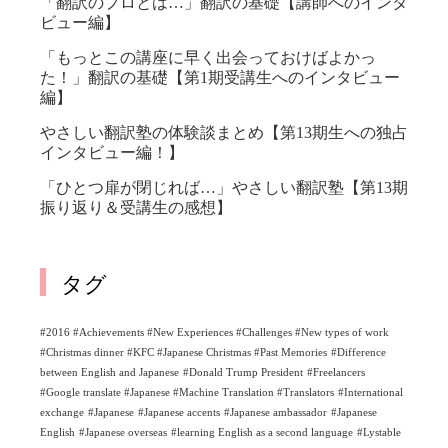
「翻訳のプロとは…」翻訳の基礎【講師へのインタ
ビュー編】
「もっとこの講座に早く出会っておけばよかっ
た！」翻訳の基礎【第1期受講生へのインタビュー
編】
やさしい翻訳塾の体験談まとめ【第13期生への独占
インタビュー編！】
「ひとつ扉が閉じれば…」やさしい翻訳塾【第13期
振り返り＆受講生の感想】
タグ
#2016 #Achievements #New Experiences #Challenges #New types of work
#Christmas dinner #KFC #Japanese Christmas #Past Memories
#Difference
between English and Japanese
#Donald Trump President
#Freelancers
#Google translate #Japanese #Machine Translation #Translators
#International
exchange
#Japanese
#Japanese accents
#Japanese ambassador
#Japanese
English
#Japanese overseas
#learning English as a second language
#Lystable