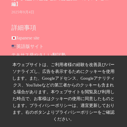
編】
2025年9月4日
詳細事項
Japanese site
英語版サイト
テキサス発やさしい翻訳塾
Hana Ransom Shop
本ウェブサイトは、ご利用者様の経験を改善及びパー
ソナライズし、広告を表示するためにクッキーを使用
Site map
します。また、Googleアドセンス、Googleアナリティ
お問い合わせ
クス、YouTubeなどの第三者からのクッキーも含まれ
プライバシーポリシー
る場合があります。本ウェブサイトを閲覧及び利用し
特定商取引法に基づく表示
た時点で、お客様はクッキーの使用に同意したものと
します。プライバシーポリシーは、適宜更新しており
SNSのフォローはこちら
ます。右のボタンよりプライバシーポリシーをご確認
ください。