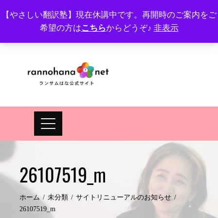
Skip
【やさしい翻訳塾】現在休講中です。再開時のご案内をご
to
希望の方は
こちら
からどうぞ♪
非表示
プロフィール
FAQ
Site map
JA
EN
content
26107519_m
ホーム
未分類
サイトリニューアルのお知らせ
26107519_m