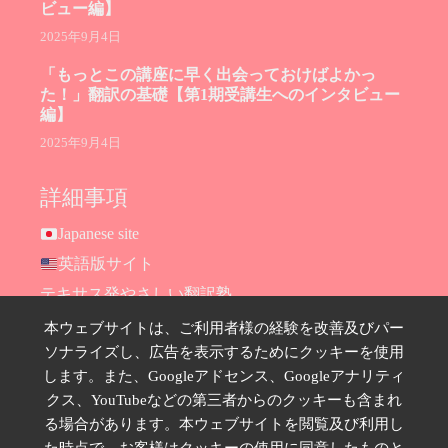
ビュー編】
2025年9月4日
「もっとこの講座に早く出会っておけばよかっ
た！」翻訳の基礎【第1期受講生へのインタビュー
編】
2025年9月4日
詳細事項
Japanese site
英語版サイト
テキサス発やさしい翻訳塾
Hana Ransom Shop
本ウェブサイトは、ご利用者様の経験を改善及びパー
ソナライズし、広告を表示するためにクッキーを使用
Site map
します。また、Googleアドセンス、Googleアナリティ
お問い合わせ
クス、YouTubeなどの第三者からのクッキーも含まれ
プライバシーポリシー
る場合があります。本ウェブサイトを閲覧及び利用し
特定商取引法に基づく表示
た時点で、お客様はクッキーの使用に同意したものと