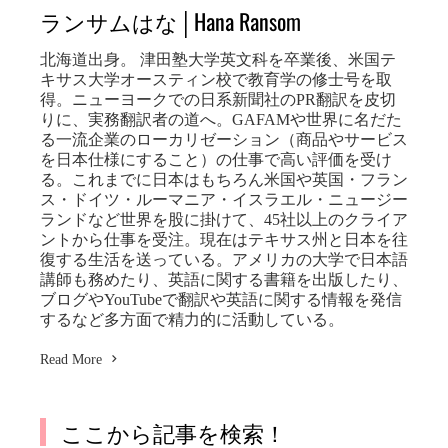
ランサムはな│Hana Ransom
北海道出身。 津田塾大学英文科を卒業後、米国テ
キサス大学オースティン校で教育学の修士号を取
得。ニューヨークでの日系新聞社のPR翻訳を皮切
りに、実務翻訳者の道へ。GAFAMや世界に名だた
る一流企業のローカリゼーション（商品やサービス
を日本仕様にすること）の仕事で高い評価を受け
る。これまでに日本はもちろん米国や英国・フラン
ス・ドイツ・ルーマニア・イスラエル・ニュージー
ランドなど世界を股に掛けて、45社以上のクライア
ントから仕事を受注。現在はテキサス州と日本を往
復する生活を送っている。アメリカの大学で日本語
講師も務めたり、英語に関する書籍を出版したり、
ブログやYouTubeで翻訳や英語に関する情報を発信
するなど多方面で精力的に活動している。
Read More
ここから記事を検索！