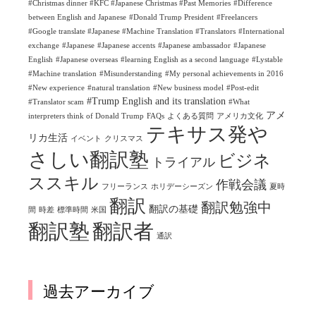
#Christmas dinner #KFC #Japanese Christmas #Past Memories
#Difference
between English and Japanese
#Donald Trump President
#Freelancers
#Google translate #Japanese #Machine Translation #Translators
#International
exchange
#Japanese
#Japanese accents
#Japanese ambassador
#Japanese
English
#Japanese overseas
#learning English as a second language
#Lystable
#Machine translation
#Misunderstanding
#My personal achievements in 2016
#New experience
#natural translation
#New business model
#Post-edit
#Trump English and its translation
#Translator scam
#What
アメ
interpreters think of Donald Trump
FAQs
よくある質問
アメリカ文化
テキサス発や
リカ生活
イベント
クリスマス
さしい翻訳塾
ビジネ
トライアル
ススキル
作戦会議
フリーランス
ホリデーシーズン
夏時
翻訳
翻訳勉強中
翻訳の基礎
間
時差
標準時間
米国
翻訳塾
翻訳者
通訳
過去アーカイブ