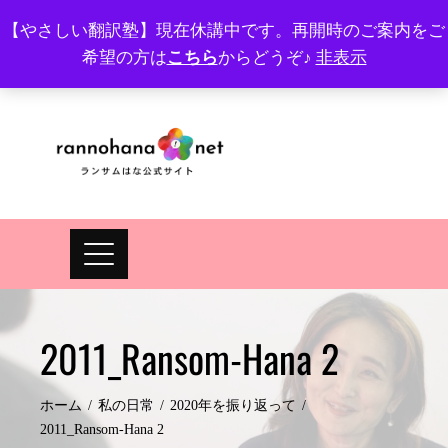
Skip
【やさしい翻訳塾】現在休講中です。再開時のご案内をご
to
希望の方は
こちら
からどうぞ♪
非表示
プロフィール
FAQ
Site map
JA
EN
content
2011_Ransom-Hana 2
ホーム
私の日常
2020年を振り返って
2011_Ransom-Hana 2