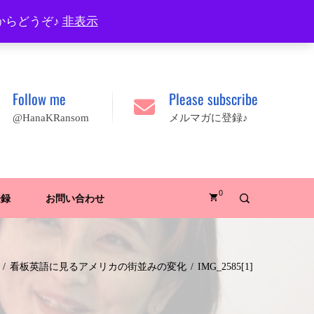
プロフィール
FAQ
Site map
JA
EN
からどうぞ♪
非表示
Follow me
Please subscribe
@HanaKRansom
メルマガに登録♪
0
登録
お問い合わせ
看板英語に見るアメリカの街並みの変化
IMG_2585[1]