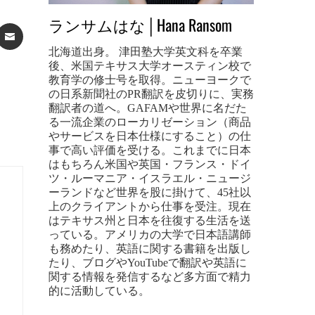
ランサムはな│Hana Ransom
ST
ATSAPP
EMAIL
北海道出身。 津田塾大学英文科を卒業
後、米国テキサス大学オースティン校で
教育学の修士号を取得。ニューヨークで
の日系新聞社のPR翻訳を皮切りに、実務
翻訳者の道へ。GAFAMや世界に名だた
る一流企業のローカリゼーション（商品
やサービスを日本仕様にすること）の仕
事で高い評価を受ける。これまでに日本
はもちろん米国や英国・フランス・ドイ
ツ・ルーマニア・イスラエル・ニュージ
ーランドなど世界を股に掛けて、45社以
上のクライアントから仕事を受注。現在
はテキサス州と日本を往復する生活を送
っている。アメリカの大学で日本語講師
も務めたり、英語に関する書籍を出版し
たり、ブログやYouTubeで翻訳や英語に
関する情報を発信するなど多方面で精力
的に活動している。