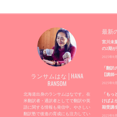
最新
宮川未
の2期
2025年9
「翻訳
ランサムはな│HANA
【講師
RANSOM
2025年9
北海道出身のランサムはなです。在
「もっ
米翻訳者・通訳者としてで翻訳や英
けばよ
語に関する情報も発信中。やさしい
期受講
翻訳塾で後進の育成にも注力してい
2025年9