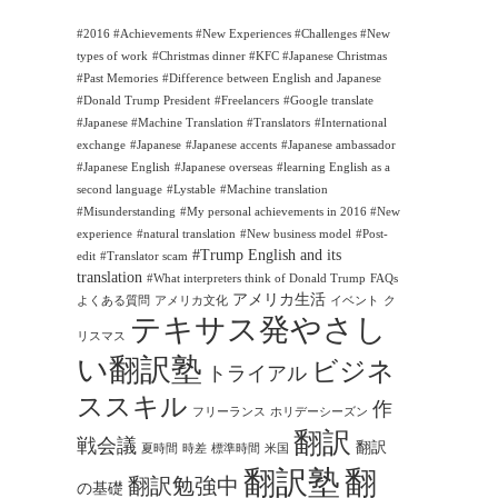
#2016 #Achievements #New Experiences #Challenges #New
types of work
#Christmas dinner #KFC #Japanese Christmas
#Past Memories
#Difference between English and Japanese
#Donald Trump President
#Freelancers
#Google translate
#Japanese #Machine Translation #Translators
#International
exchange
#Japanese
#Japanese accents
#Japanese ambassador
#Japanese English
#Japanese overseas
#learning English as a
second language
#Lystable
#Machine translation
#Misunderstanding
#My personal achievements in 2016 #New
experience
#natural translation
#New business model
#Post-
#Trump English and its
edit
#Translator scam
translation
#What interpreters think of Donald Trump
FAQs
アメリカ生活
よくある質問
アメリカ文化
イベント
ク
テキサス発やさし
リスマス
い翻訳塾
ビジネ
トライアル
ススキル
作
フリーランス
ホリデーシーズン
翻訳
戦会議
翻訳
夏時間
時差
標準時間
米国
翻訳塾
翻
翻訳勉強中
の基礎