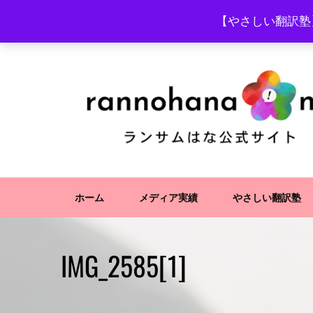
Skip
【やさしい翻訳塾
to
content
ホーム
メディア実績
やさしい翻訳塾
IMG_2585[1]