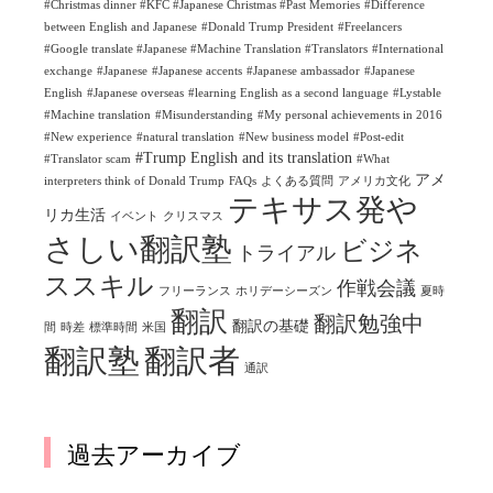
#Christmas dinner #KFC #Japanese Christmas #Past Memories
#Difference
between English and Japanese
#Donald Trump President
#Freelancers
#Google translate #Japanese #Machine Translation #Translators
#International
exchange
#Japanese
#Japanese accents
#Japanese ambassador
#Japanese
English
#Japanese overseas
#learning English as a second language
#Lystable
#Machine translation
#Misunderstanding
#My personal achievements in 2016
#New experience
#natural translation
#New business model
#Post-edit
#Trump English and its translation
#Translator scam
#What
アメ
interpreters think of Donald Trump
FAQs
よくある質問
アメリカ文化
テキサス発や
リカ生活
イベント
クリスマス
さしい翻訳塾
ビジネ
トライアル
ススキル
作戦会議
フリーランス
ホリデーシーズン
夏時
翻訳
翻訳勉強中
翻訳の基礎
間
時差
標準時間
米国
翻訳塾
翻訳者
通訳
過去アーカイブ