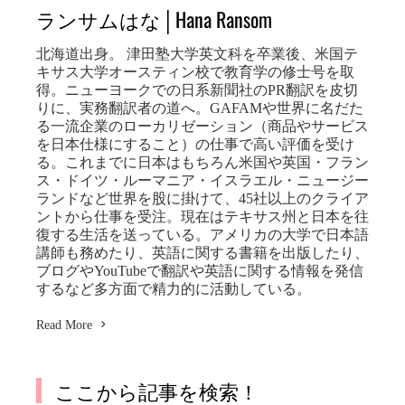
ランサムはな│Hana Ransom
北海道出身。 津田塾大学英文科を卒業後、米国テ
キサス大学オースティン校で教育学の修士号を取
得。ニューヨークでの日系新聞社のPR翻訳を皮切
りに、実務翻訳者の道へ。GAFAMや世界に名だた
る一流企業のローカリゼーション（商品やサービス
を日本仕様にすること）の仕事で高い評価を受け
る。これまでに日本はもちろん米国や英国・フラン
ス・ドイツ・ルーマニア・イスラエル・ニュージー
ランドなど世界を股に掛けて、45社以上のクライア
ントから仕事を受注。現在はテキサス州と日本を往
復する生活を送っている。アメリカの大学で日本語
講師も務めたり、英語に関する書籍を出版したり、
ブログやYouTubeで翻訳や英語に関する情報を発信
するなど多方面で精力的に活動している。
Read More
ここから記事を検索！