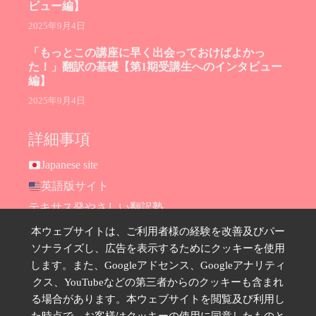
ビュー編】
2025年9月4日
「もっとこの講座に早く出会っておけばよかっ
た！」翻訳の基礎【第1期受講生へのインタビュー
編】
2025年9月4日
詳細事項
Japanese site
英語版サイト
テキサス発やさしい翻訳塾
Hana Ransom Shop
本ウェブサイトは、ご利用者様の経験を改善及びパー
ソナライズし、広告を表示するためにクッキーを使用
Site map
します。また、Googleアドセンス、Googleアナリティ
お問い合わせ
クス、YouTubeなどの第三者からのクッキーも含まれ
プライバシーポリシー
る場合があります。本ウェブサイトを閲覧及び利用し
特定商取引法に基づく表示
た時点で、お客様はクッキーの使用に同意したものと