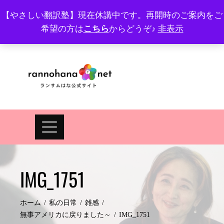
Skip
【やさしい翻訳塾】現在休講中です。再開時のご案内をご
to
希望の方は
こちら
からどうぞ♪
非表示
プロフィール
FAQ
Site map
JA
EN
content
IMG_1751
ホーム
私の日常
雑感
無事アメリカに戻りました～
IMG_1751