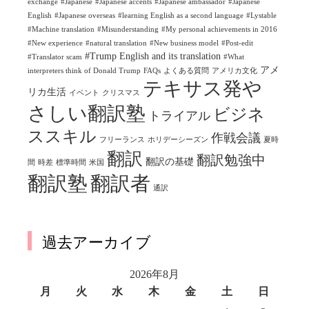
exchange
#Japanese
#Japanese accents
#Japanese ambassador
#Japanese
English
#Japanese overseas
#learning English as a second language
#Lystable
#Machine translation
#Misunderstanding
#My personal achievements in 2016
#New experience
#natural translation
#New business model
#Post-edit
#Trump English and its translation
#Translator scam
#What
アメ
interpreters think of Donald Trump
FAQs
よくある質問
アメリカ文化
テキサス発や
リカ生活
イベント
クリスマス
さしい翻訳塾
ビジネ
トライアル
ススキル
作戦会議
フリーランス
ホリデーシーズン
夏時
翻訳
翻訳勉強中
翻訳の基礎
間
時差
標準時間
米国
翻訳塾
翻訳者
通訳
過去アーカイブ
2026年8月
月
火
水
木
金
土
日