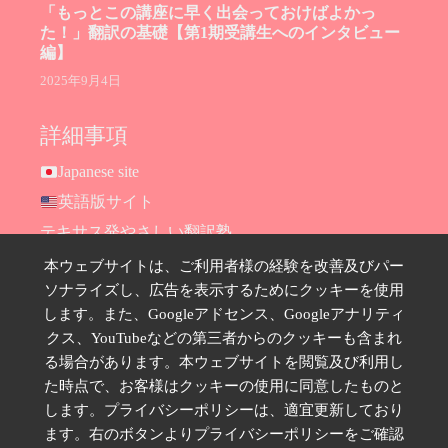
「もっとこの講座に早く出会っておけばよかっ
た！」翻訳の基礎【第1期受講生へのインタビュー
編】
2025年9月4日
詳細事項
Japanese site
英語版サイト
テキサス発やさしい翻訳塾
Hana Ransom Shop
本ウェブサイトは、ご利用者様の経験を改善及びパー
ソナライズし、広告を表示するためにクッキーを使用
Site map
します。また、Googleアドセンス、Googleアナリティ
お問い合わせ
クス、YouTubeなどの第三者からのクッキーも含まれ
プライバシーポリシー
る場合があります。本ウェブサイトを閲覧及び利用し
特定商取引法に基づく表示
た時点で、お客様はクッキーの使用に同意したものと
します。プライバシーポリシーは、適宜更新しており
SNSのフォローはこちら
ます。右のボタンよりプライバシーポリシーをご確認