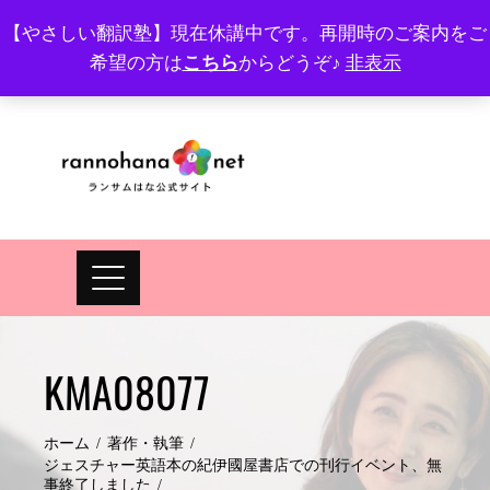
Skip
【やさしい翻訳塾】現在休講中です。再開時のご案内をご
to
希望の方は
こちら
からどうぞ♪
非表示
プロフィール
FAQ
Site map
JA
EN
content
KMA08077
ホーム
著作・執筆
ジェスチャー英語本の紀伊國屋書店での刊行イベント、無
事終了しました