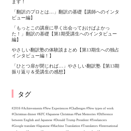
ます！
「翻訳のプロとは…」翻訳の基礎【講師へのインタ
ビュー編】
「もっとこの講座に早く出会っておけばよかっ
た！」翻訳の基礎【第1期受講生へのインタビュー
編】
やさしい翻訳塾の体験談まとめ【第13期生への独占
インタビュー編！】
「ひとつ扉が閉じれば…」やさしい翻訳塾【第13期
振り返り＆受講生の感想】
タグ
#2016 #Achievements #New Experiences #Challenges #New types of work
#Christmas dinner #KFC #Japanese Christmas #Past Memories
#Difference
between English and Japanese
#Donald Trump President
#Freelancers
#Google translate #Japanese #Machine Translation #Translators
#International