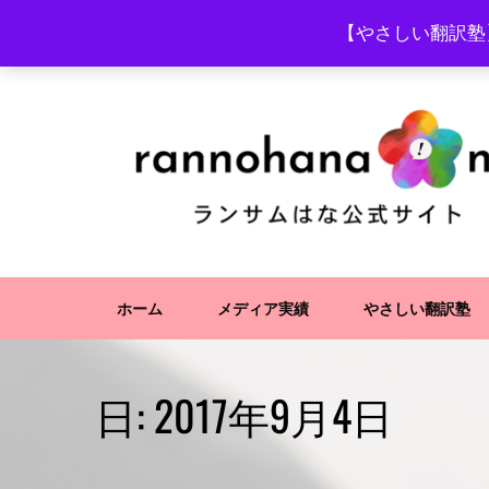
Skip
【やさしい翻訳塾
to
content
ホーム
メディア実績
やさしい翻訳塾
日:
2017年9月4日