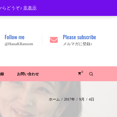
プロフィール
FAQ
Site map
JA
EN
からどうぞ♪
非表示
Follow me
Please subscribe
@HanaKRansom
メルマガに登録♪
0
登録
お問い合わせ
ホーム
2017年
9月
4日