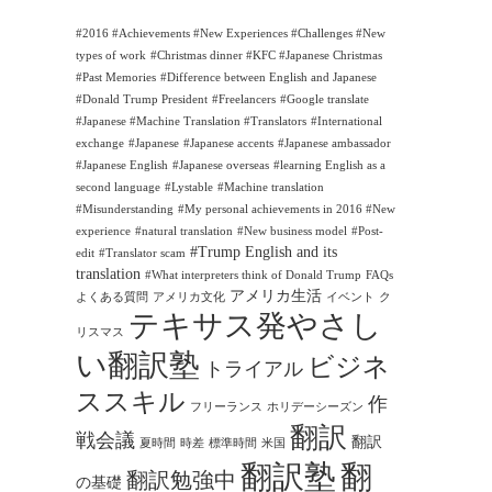
#2016 #Achievements #New Experiences #Challenges #New
types of work
#Christmas dinner #KFC #Japanese Christmas
#Past Memories
#Difference between English and Japanese
#Donald Trump President
#Freelancers
#Google translate
#Japanese #Machine Translation #Translators
#International
exchange
#Japanese
#Japanese accents
#Japanese ambassador
#Japanese English
#Japanese overseas
#learning English as a
second language
#Lystable
#Machine translation
#Misunderstanding
#My personal achievements in 2016 #New
experience
#natural translation
#New business model
#Post-
#Trump English and its
edit
#Translator scam
translation
#What interpreters think of Donald Trump
FAQs
アメリカ生活
よくある質問
アメリカ文化
イベント
ク
テキサス発やさし
リスマス
い翻訳塾
ビジネ
トライアル
ススキル
作
フリーランス
ホリデーシーズン
翻訳
戦会議
翻訳
夏時間
時差
標準時間
米国
翻訳塾
翻
翻訳勉強中
の基礎