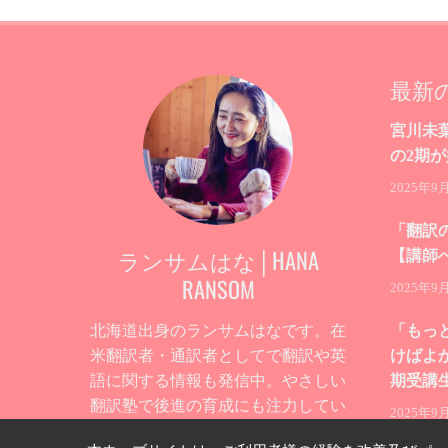
最新
宮川未
の2期
2025年9
「翻訳
ランサムはな│HANA
【講師
RANSOM
2025年9
北海道出身のランサムはなです。在
「もっ
米翻訳者・通訳者としてで翻訳や英
けばよ
語に関する情報も発信中。やさしい
期受講
翻訳塾で後進の育成にも注力してい
2025年9
ます。