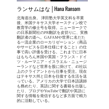
ランサムはな│Hana Ransom
北海道出身。 津田塾大学英文科を卒業
後、米国テキサス大学オースティン校で
教育学の修士号を取得。ニューヨークで
の日系新聞社のPR翻訳を皮切りに、実務
翻訳者の道へ。GAFAMや世界に名だた
る一流企業のローカリゼーション（商品
やサービスを日本仕様にすること）の仕
事で高い評価を受ける。これまでに日本
はもちろん米国や英国・フランス・ドイ
ツ・ルーマニア・イスラエル・ニュージ
ーランドなど世界を股に掛けて、45社以
上のクライアントから仕事を受注。現在
はテキサス州と日本を往復する生活を送
っている。アメリカの大学で日本語講師
も務めたり、英語に関する書籍を出版し
たり、ブログやYouTubeで翻訳や英語に
関する情報を発信するなど多方面で精力
的に活動している。