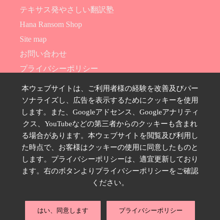
テキサス発やさしい翻訳塾
Hana Ransom Shop
Site map
お問い合わせ
プライバシーポリシー
特定商取引法に基づく表示
本ウェブサイトは、ご利用者様の経験を改善及びパー
ソナライズし、広告を表示するためにクッキーを使用
SNSのフォローはこちら
します。また、Googleアドセンス、Googleアナリティ
クス、YouTubeなどの第三者からのクッキーも含まれ
る場合があります。本ウェブサイトを閲覧及び利用し
た時点で、お客様はクッキーの使用に同意したものと
します。プライバシーポリシーは、適宜更新しており
ます。右のボタンよりプライバシーポリシーをご確認
ください。
Copyright © 2026 ランサムはな,
rannohana.net
. All rights reserved.｜
はい、同意します
プライバシーポリシー
Powered by
WordPress
.