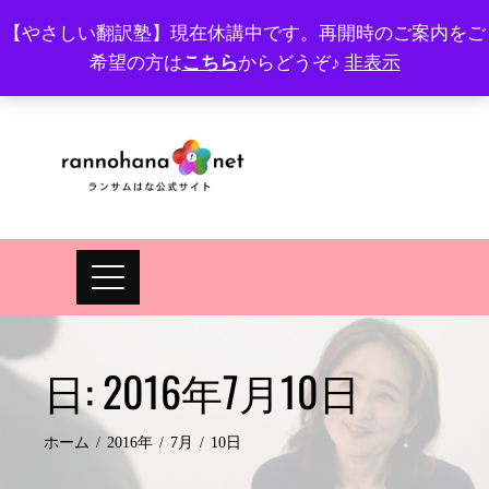
Skip
【やさしい翻訳塾】現在休講中です。再開時のご案内をご
to
希望の方は
こちら
からどうぞ♪
非表示
プロフィール
FAQ
Site map
JA
EN
content
日:
2016年7月10日
ホーム
2016年
7月
10日