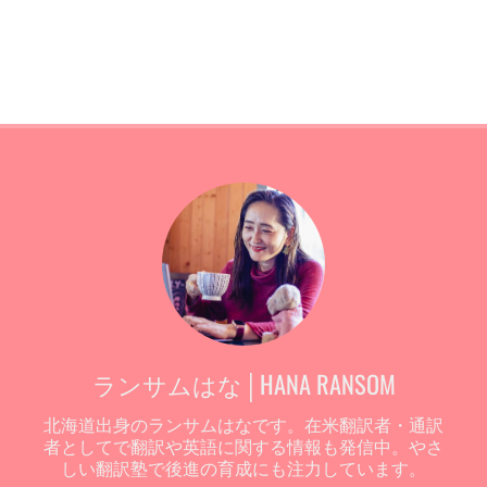
ランサムはな│HANA RANSOM
北海道出身のランサムはなです。在米翻訳者・通訳
者としてで翻訳や英語に関する情報も発信中。やさ
しい翻訳塾で後進の育成にも注力しています。