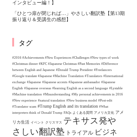
インタビュー編！】
「ひとつ扉が閉じれば…」やさしい翻訳塾【第13期
振り返り＆受講生の感想】
タグ
#2016 #Achievements #New Experiences #Challenges #New types of work
#Christmas dinner #KFC #Japanese Christmas #Past Memories
#Difference
between English and Japanese
#Donald Trump President
#Freelancers
#Google translate #Japanese #Machine Translation #Translators
#International
exchange
#Japanese
#Japanese accents
#Japanese ambassador
#Japanese
English
#Japanese overseas
#learning English as a second language
#Lystable
#Machine translation
#Misunderstanding
#My personal achievements in 2016
#New experience
#natural translation
#New business model
#Post-edit
#Trump English and its translation
#Translator scam
#What
アメ
interpreters think of Donald Trump
FAQs
よくある質問
アメリカ文化
テキサス発や
リカ生活
イベント
クリスマス
さしい翻訳塾
ビジネ
トライアル