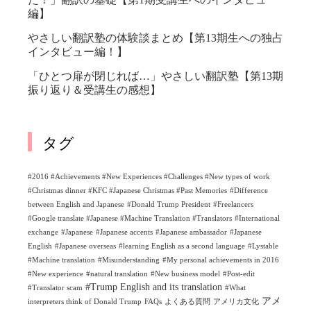
編】
やさしい翻訳塾の体験談まとめ【第13期生への独占
インタビュー編！】
「ひとつ扉が閉じれば…」やさしい翻訳塾【第13期
振り返り＆受講生の感想】
タグ
#2016 #Achievements #New Experiences #Challenges #New types of work
#Christmas dinner #KFC #Japanese Christmas #Past Memories
#Difference
between English and Japanese
#Donald Trump President
#Freelancers
#Google translate #Japanese #Machine Translation #Translators
#International
exchange
#Japanese
#Japanese accents
#Japanese ambassador
#Japanese
English
#Japanese overseas
#learning English as a second language
#Lystable
#Machine translation
#Misunderstanding
#My personal achievements in 2016
#New experience
#natural translation
#New business model
#Post-edit
#Trump English and its translation
#Translator scam
#What
アメ
interpreters think of Donald Trump
FAQs
よくある質問
アメリカ文化