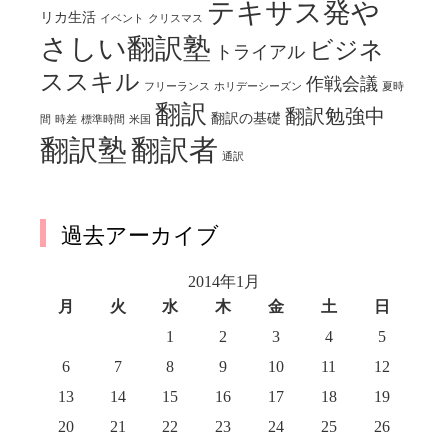
テキサス発や
リカ生活
イベント
クリスマス
さしい翻訳塾
ビジネ
トライアル
ススキル
作戦会議
フリーランス
ホリデーシーズン
夏時
翻訳
翻訳勉強中
翻訳の基礎
間
時差
標準時間
米国
翻訳塾
翻訳者
通訳
過去アーカイブ
2014年1月
月
火
水
木
金
土
日
1
2
3
4
5
6
7
8
9
10
11
12
13
14
15
16
17
18
19
20
21
22
23
24
25
26