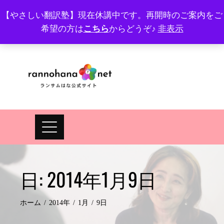
Skip
【やさしい翻訳塾】現在休講中です。再開時のご案内をご
to
希望の方は
こちら
からどうぞ♪
非表示
プロフィール
FAQ
Site map
JA
EN
content
日:
2014年1月9日
ホーム
2014年
1月
9日