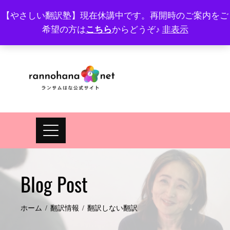
Skip
【やさしい翻訳塾】現在休講中です。再開時のご案内をご
to
希望の方は
こちら
からどうぞ♪
非表示
プロフィール
FAQ
Site map
JA
EN
content
Blog Post
ホーム
翻訳情報
翻訳しない翻訳