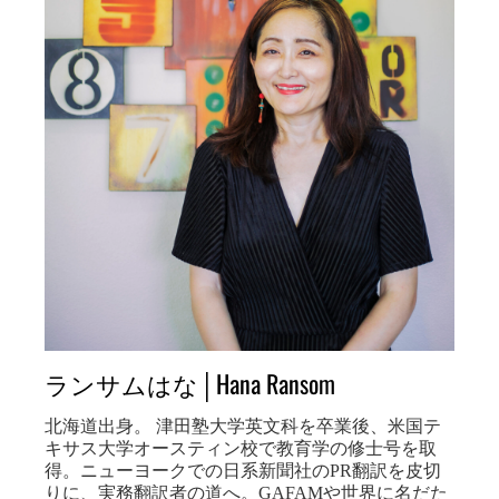
ランサムはな│Hana Ransom
北海道出身。 津田塾大学英文科を卒業後、米国テ
キサス大学オースティン校で教育学の修士号を取
得。ニューヨークでの日系新聞社のPR翻訳を皮切
りに、実務翻訳者の道へ。GAFAMや世界に名だた