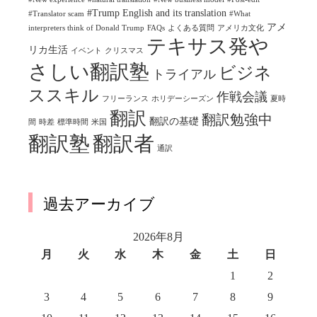
#Trump English and its translation
#Translator scam
#What
アメ
interpreters think of Donald Trump
FAQs
よくある質問
アメリカ文化
テキサス発や
リカ生活
イベント
クリスマス
さしい翻訳塾
ビジネ
トライアル
ススキル
作戦会議
フリーランス
ホリデーシーズン
夏時
翻訳
翻訳勉強中
翻訳の基礎
間
時差
標準時間
米国
翻訳塾
翻訳者
通訳
過去アーカイブ
2026年8月
月
火
水
木
金
土
日
1
2
3
4
5
6
7
8
9