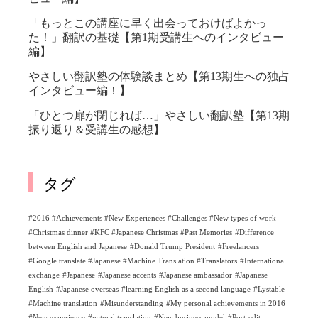
「もっとこの講座に早く出会っておけばよかっ
た！」翻訳の基礎【第1期受講生へのインタビュー
編】
やさしい翻訳塾の体験談まとめ【第13期生への独占
インタビュー編！】
「ひとつ扉が閉じれば…」やさしい翻訳塾【第13期
振り返り＆受講生の感想】
タグ
#2016 #Achievements #New Experiences #Challenges #New types of work
#Christmas dinner #KFC #Japanese Christmas #Past Memories
#Difference
between English and Japanese
#Donald Trump President
#Freelancers
#Google translate #Japanese #Machine Translation #Translators
#International
exchange
#Japanese
#Japanese accents
#Japanese ambassador
#Japanese
English
#Japanese overseas
#learning English as a second language
#Lystable
#Machine translation
#Misunderstanding
#My personal achievements in 2016
#New experience
#natural translation
#New business model
#Post-edit