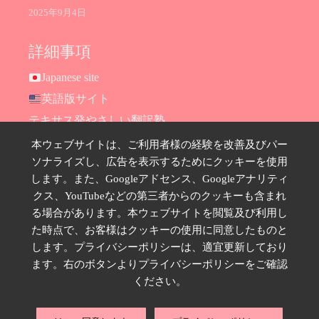
2025年9月4日
詳細事項
Japanese site
英語版サイト
テキサス発やさしい翻訳塾
Hana Ransom Shop
本ウェブサイトは、ご利用者様の経験を改善及びパー
ソナライズし、広告を表示するためにクッキーを使用
Site map
します。また、Googleアドセンス、Googleアナリティ
お問い合わせ
クス、YouTubeなどの第三者からのクッキーも含まれ
プライバシーポリシー
る場合があります。本ウェブサイトを閲覧及び利用し
特定商取引法に基づく表示
た時点で、お客様はクッキーの使用に同意したものと
します。プライバシーポリシーは、適宜更新しており
SNSのフォローはこちら
ます。右のボタンよりプライバシーポリシーをご確認
ください。