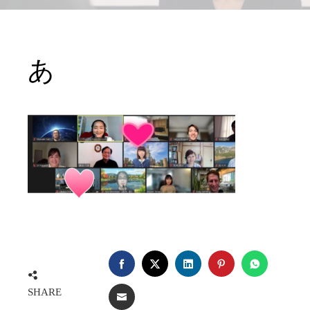
あ
FACEBOOK
TWITTER
LINKEDIN
PINTEREST
WHATSA
SHARE
EMAIL