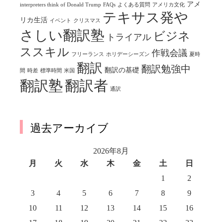
アメ
interpreters think of Donald Trump
FAQs
よくある質問
アメリカ文化
テキサス発や
リカ生活
イベント
クリスマス
さしい翻訳塾
ビジネ
トライアル
ススキル
作戦会議
フリーランス
ホリデーシーズン
夏時
翻訳
翻訳勉強中
翻訳の基礎
間
時差
標準時間
米国
翻訳塾
翻訳者
通訳
過去アーカイブ
2026年8月
月
火
水
木
金
土
日
1
2
3
4
5
6
7
8
9
10
11
12
13
14
15
16