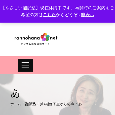
Skip
【やさしい翻訳塾】現在休講中です。再開時のご案内をご
to
希望の方は
こちら
からどうぞ♪
非表示
プロフィール
FAQ
Site map
JA
EN
content
あ
ホーム
翻訳塾
第4期修了生からの声
あ