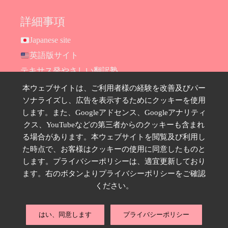
詳細事項
Japanese site
英語版サイト
テキサス発やさしい翻訳塾
Hana Ransom Shop
本ウェブサイトは、ご利用者様の経験を改善及びパー
ソナライズし、広告を表示するためにクッキーを使用
Site map
します。また、Googleアドセンス、Googleアナリティ
お問い合わせ
クス、YouTubeなどの第三者からのクッキーも含まれ
プライバシーポリシー
る場合があります。本ウェブサイトを閲覧及び利用し
特定商取引法に基づく表示
た時点で、お客様はクッキーの使用に同意したものと
します。プライバシーポリシーは、適宜更新しており
SNSのフォローはこちら
ます。右のボタンよりプライバシーポリシーをご確認
ください。
はい、同意します
プライバシーポリシー