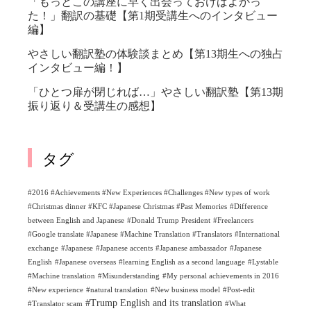
「もっとこの講座に早く出会っておけばよかっ
た！」翻訳の基礎【第1期受講生へのインタビュー
編】
やさしい翻訳塾の体験談まとめ【第13期生への独占
インタビュー編！】
「ひとつ扉が閉じれば…」やさしい翻訳塾【第13期
振り返り＆受講生の感想】
タグ
#2016 #Achievements #New Experiences #Challenges #New types of work
#Christmas dinner #KFC #Japanese Christmas #Past Memories
#Difference
between English and Japanese
#Donald Trump President
#Freelancers
#Google translate #Japanese #Machine Translation #Translators
#International
exchange
#Japanese
#Japanese accents
#Japanese ambassador
#Japanese
English
#Japanese overseas
#learning English as a second language
#Lystable
#Machine translation
#Misunderstanding
#My personal achievements in 2016
#New experience
#natural translation
#New business model
#Post-edit
#Trump English and its translation
#Translator scam
#What