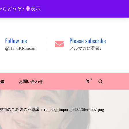
プロフィール
FAQ
Site map
JA
EN
からどうぞ♪
非表示
Follow me
Please subscribe
@HanaKRansom
メルマガに登録♪
0
登録
お問い合わせ
幌市のごみ袋の不思議
rp_blog_import_580226fec45b7.png