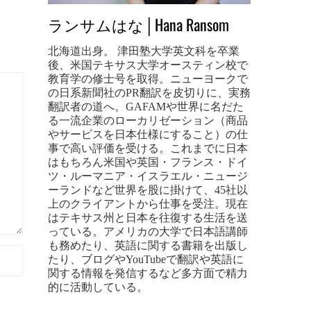
ランサムはな│Hana Ransom
北海道出身。 津田塾大学英文科を卒業
後、米国テキサス大学オースティン校で
教育学の修士号を取得。ニューヨークで
の日系新聞社のPR翻訳を皮切りに、実務
翻訳者の道へ。GAFAMや世界に名だた
る一流企業のローカリゼーション（商品
やサービスを日本仕様にすること）の仕
事で高い評価を受ける。これまでに日本
はもちろん米国や英国・フランス・ドイ
ツ・ルーマニア・イスラエル・ニュージ
ーランドなど世界を股に掛けて、45社以
上のクライアントから仕事を受注。現在
はテキサス州と日本を往復する生活を送
っている。アメリカの大学で日本語講師
も務めたり、英語に関する書籍を出版し
たり、ブログやYouTubeで翻訳や英語に
関する情報を発信するなど多方面で精力
的に活動している。