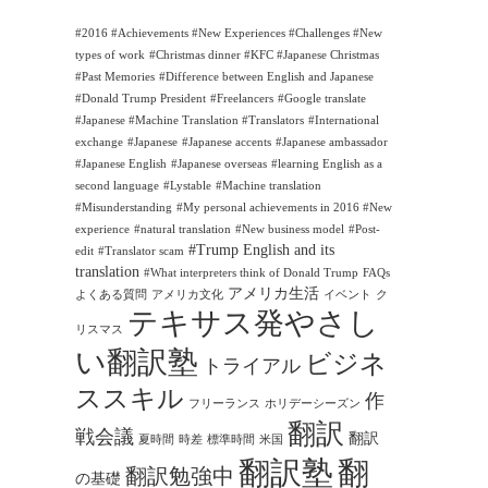
#2016 #Achievements #New Experiences #Challenges #New
types of work
#Christmas dinner #KFC #Japanese Christmas
#Past Memories
#Difference between English and Japanese
#Donald Trump President
#Freelancers
#Google translate
#Japanese #Machine Translation #Translators
#International
exchange
#Japanese
#Japanese accents
#Japanese ambassador
#Japanese English
#Japanese overseas
#learning English as a
second language
#Lystable
#Machine translation
#Misunderstanding
#My personal achievements in 2016 #New
experience
#natural translation
#New business model
#Post-
#Trump English and its
edit
#Translator scam
translation
#What interpreters think of Donald Trump
FAQs
アメリカ生活
よくある質問
アメリカ文化
イベント
ク
テキサス発やさし
リスマス
い翻訳塾
ビジネ
トライアル
ススキル
作
フリーランス
ホリデーシーズン
翻訳
戦会議
翻訳
夏時間
時差
標準時間
米国
翻訳塾
翻
翻訳勉強中
の基礎