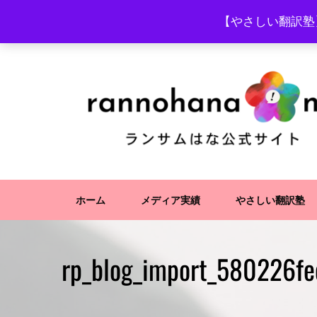
Skip
【やさしい翻訳塾
to
content
ホーム
メディア実績
やさしい翻訳塾
rp_blog_import_580226fe