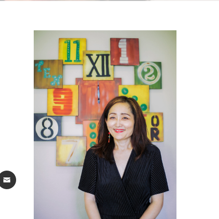
ST
ATSAPP
EMAIL