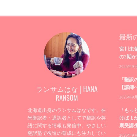
最新
宮川未
の2期
2025年9
「翻訳
ランサムはな│HANA
【講師
RANSOM
2025年9
北海道出身のランサムはなです。在
「もっ
米翻訳者・通訳者としてで翻訳や英
けばよ
語に関する情報も発信中。やさしい
期受講
翻訳塾で後進の育成にも注力してい
2025年9