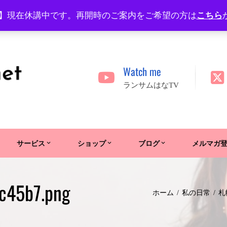
】現在休講中です。再開時のご案内をご希望の方は
こちら
Watch me
ランサムはなTV
サービス
ショップ
ブログ
メルマガ
c45b7.png
ホーム
私の日常
札