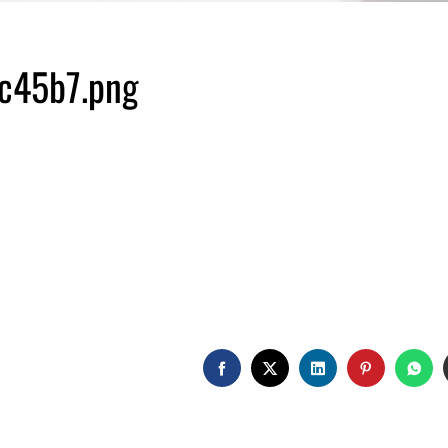
c45b7.png
FACEBOOK
TWITTER
LINKEDIN
PINTERE
WH