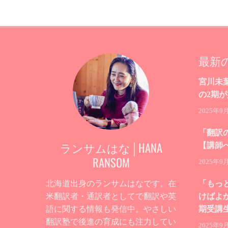
最新
宮川未
の2期
2025年9
「翻訳
ランサムはな│HANA
【講師
RANSOM
2025年9
北海道出身のランサムはなです。在
「もっ
米翻訳者・通訳者としてで翻訳や英
けばよ
語に関する情報も発信中。やさしい
期受講
翻訳塾で後進の育成にも注力してい
2025年9