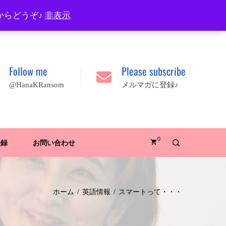
プロフィール
FAQ
Site map
JA
EN
からどうぞ♪
非表示
Follow me
Please subscribe
@HanaKRansom
メルマガに登録♪
0
登録
お問い合わせ
ホーム
英語情報
スマートって・・・