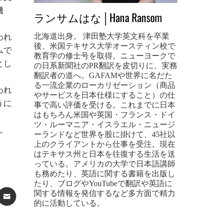
機
ランサムはな│Hana Ransom
北海道出身。 津田塾大学英文科を卒業
われ
後、米国テキサス大学オースティン校で
ムで
教育学の修士号を取得。ニューヨークで
とし
の日系新聞社のPR翻訳を皮切りに、実務
翻訳者の道へ。GAFAMや世界に名だた
る一流企業のローカリゼーション（商品
われ
やサービスを日本仕様にすること）の仕
うに
事で高い評価を受ける。これまでに日本
はもちろん米国や英国・フランス・ドイ
ツ・ルーマニア・イスラエル・ニュージ
。
ーランドなど世界を股に掛けて、45社以
上のクライアントから仕事を受注。現在
はテキサス州と日本を往復する生活を送
っている。アメリカの大学で日本語講師
も務めたり、英語に関する書籍を出版し
たり、ブログやYouTubeで翻訳や英語に
関する情報を発信するなど多方面で精力
ST
ATSAPP
EMAIL
的に活動している。