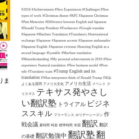
#2016 #Achievements #New Experiences #Challenges #New
types of work
#Christmas dinner #KFC #Japanese Christmas
#Past Memories
#Difference between English and Japanese
#Donald Trump President
#Freelancers
#Google translate
#Japanese #Machine Translation #Translators
#International
exchange
#Japanese
#Japanese accents
#Japanese ambassador
#Japanese English
#Japanese overseas
#learning English as a
second language
#Lystable
#Machine translation
#Misunderstanding
#My personal achievements in 2016 #New
experience
#natural translation
#New business model
#Post-
#Trump English and its
edit
#Translator scam
translation
りま
#What interpreters think of Donald Trump
FAQs
アメリカ生活
よくある質問
アメリカ文化
イベント
ク
テキサス発やさし
リスマス
い翻訳塾
ビジネ
トライアル
ススキル
作
フリーランス
ホリデーシーズン
翻訳
戦会議
翻訳
夏時間
時差
標準時間
米国
翻訳塾
翻
翻訳勉強中
の基礎