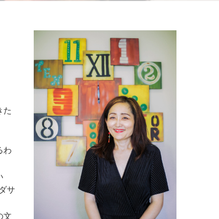
きた
るわ
い
ダサ
の文