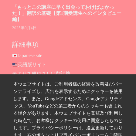
「もっとこの講座に早く出会っておけばよかっ
た！」翻訳の基礎【第1期受講生へのインタビュー
編】
2025年9月4日
詳細事項
Japanese site
英語版サイト
テキサス発やさしい翻訳塾
Hana Ransom Shop
本ウェブサイトは、ご利用者様の経験を改善及びパー
ソナライズし、広告を表示するためにクッキーを使用
Site map
します。また、Googleアドセンス、Googleアナリティ
お問い合わせ
クス、YouTubeなどの第三者からのクッキーも含まれ
プライバシーポリシー
る場合があります。本ウェブサイトを閲覧及び利用し
特定商取引法に基づく表示
た時点で、お客様はクッキーの使用に同意したものと
します。プライバシーポリシーは、適宜更新しており
SNSのフォローはこちら
ます。右のボタンよりプライバシーポリシーをご確認