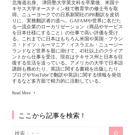
北海道出身。 津田塾大学英文科を卒業後、米国テ
キサス大学オースティン校で教育学の修士号を取
得。ニューヨークでの日系新聞社のPR翻訳を皮切
りに、実務翻訳者の道へ。GAFAMや世界に名だた
る一流企業のローカリゼーション（商品やサービス
を日本仕様にすること）の仕事で高い評価を受け
る。これまでに日本はもちろん米国や英国・フラン
ス・ドイツ・ルーマニア・イスラエル・ニュージー
ランドなど世界を股に掛けて、45社以上のクライア
ントから仕事を受注。現在はテキサス州と日本を往
復する生活を送っている。アメリカの大学で日本語
講師も務めたり、英語に関する書籍を出版したり、
ブログやYouTubeで翻訳や英語に関する情報を発信
するなど多方面で精力的に活動している。
Read More
ここから記事を検索！
検