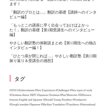
ます！
「翻訳のプロとは…」翻訳の基礎【講師へのインタ
ビュー編】
「もっとこの講座に早く出会っておけばよかっ
た！」翻訳の基礎【第1期受講生へのインタビュー
編】
やさしい翻訳塾の体験談まとめ【第13期生への独占
インタビュー編！】
「ひとつ扉が閉じれば…」やさしい翻訳塾【第13期
振り返り＆受講生の感想】
タグ
#2016 #Achievements #New Experiences #Challenges #New types of work
#Christmas dinner #KFC #Japanese Christmas #Past Memories
#Difference
between English and Japanese
#Donald Trump President
#Freelancers
#Google translate #Japanese #Machine Translation #Translators
#International