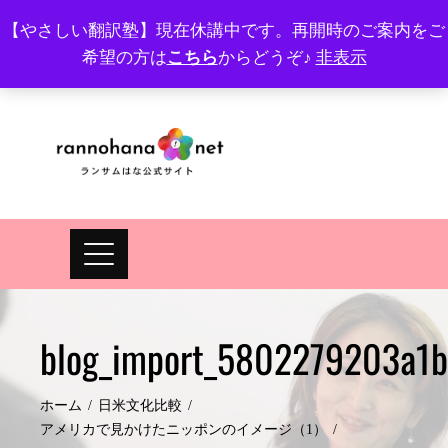
Skip
【やさしい翻訳塾】現在休講中です。再開時のご案内をご
to
希望の方は
こちら
からどうぞ♪
非表示
プロフィール
FAQ
Site map
JA
EN
content
blog_import_5802279203a1b
ホーム
日米文化比較
アメリカで見かけたニッポンのイメージ（1）