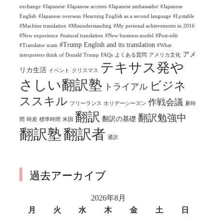
exchange
#Japanese
#Japanese accents
#Japanese ambassador
#Japanese
English
#Japanese overseas
#learning English as a second language
#Lystable
#Machine translation
#Misunderstanding
#My personal achievements in 2016
#New experience
#natural translation
#New business model
#Post-edit
#Trump English and its translation
#Translator scam
#What
アメ
interpreters think of Donald Trump
FAQs
よくある質問
アメリカ文化
テキサス発や
リカ生活
イベント
クリスマス
さしい翻訳塾
ビジネ
トライアル
ススキル
作戦会議
フリーランス
ホリデーシーズン
夏時
翻訳
翻訳勉強中
翻訳の基礎
間
時差
標準時間
米国
翻訳塾
翻訳者
通訳
過去アーカイブ
2026年8月
月
火
水
木
金
土
日