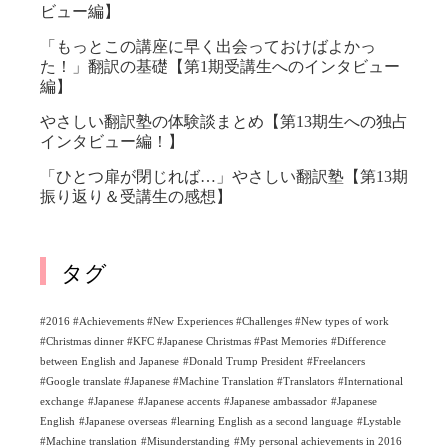
ビュー編】
「もっとこの講座に早く出会っておけばよかっ
た！」翻訳の基礎【第1期受講生へのインタビュー
編】
やさしい翻訳塾の体験談まとめ【第13期生への独占
インタビュー編！】
「ひとつ扉が閉じれば…」やさしい翻訳塾【第13期
振り返り＆受講生の感想】
タグ
#2016 #Achievements #New Experiences #Challenges #New types of work
#Christmas dinner #KFC #Japanese Christmas #Past Memories
#Difference
between English and Japanese
#Donald Trump President
#Freelancers
#Google translate #Japanese #Machine Translation #Translators
#International
exchange
#Japanese
#Japanese accents
#Japanese ambassador
#Japanese
English
#Japanese overseas
#learning English as a second language
#Lystable
#Machine translation
#Misunderstanding
#My personal achievements in 2016