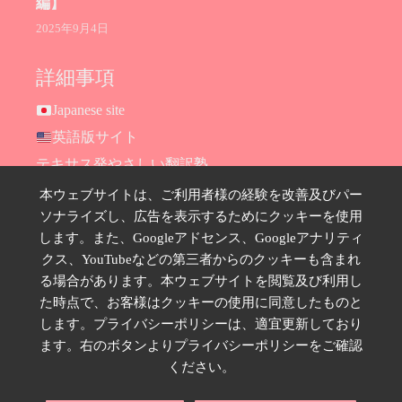
編】
2025年9月4日
詳細事項
Japanese site
英語版サイト
テキサス発やさしい翻訳塾
Hana Ransom Shop
本ウェブサイトは、ご利用者様の経験を改善及びパー
ソナライズし、広告を表示するためにクッキーを使用
Site map
します。また、Googleアドセンス、Googleアナリティ
お問い合わせ
クス、YouTubeなどの第三者からのクッキーも含まれ
プライバシーポリシー
る場合があります。本ウェブサイトを閲覧及び利用し
特定商取引法に基づく表示
た時点で、お客様はクッキーの使用に同意したものと
します。プライバシーポリシーは、適宜更新しており
SNSのフォローはこちら
ます。右のボタンよりプライバシーポリシーをご確認
ください。