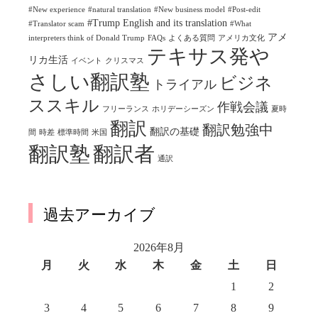
#New experience
#natural translation
#New business model
#Post-edit
#Trump English and its translation
#Translator scam
#What
アメ
interpreters think of Donald Trump
FAQs
よくある質問
アメリカ文化
テキサス発や
リカ生活
イベント
クリスマス
さしい翻訳塾
ビジネ
トライアル
ススキル
作戦会議
フリーランス
ホリデーシーズン
夏時
翻訳
翻訳勉強中
翻訳の基礎
間
時差
標準時間
米国
翻訳塾
翻訳者
通訳
過去アーカイブ
2026年8月
月
火
水
木
金
土
日
1
2
3
4
5
6
7
8
9