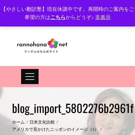
Skip
【やさしい翻訳塾】現在休講中です。再開時のご案内をご
to
希望の方は
こちら
からどうぞ♪
非表示
プロフィール
FAQ
Site map
JA
EN
content
blog_import_5802276b2961f
ホーム
日米文化比較
アメリカで見かけたニッポンのイメージ（1）