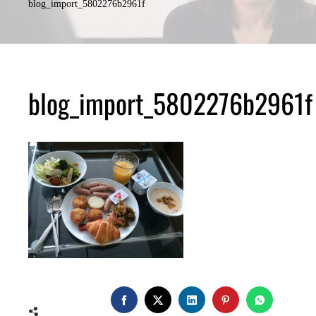
blog_import_5802276b2961f
blog_import_5802276b2961f
FACEBOOK
TWITTER
LINKEDIN
PINTEREST
WHATSA