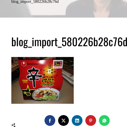
blog_import_580226b28c76d
blog_import_580226b28c76
FACEBOOK
TWITTER
LINKEDIN
PINTEREST
WHATSA