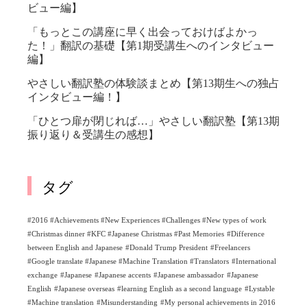
ビュー編】
「もっとこの講座に早く出会っておけばよかっ
た！」翻訳の基礎【第1期受講生へのインタビュー
編】
やさしい翻訳塾の体験談まとめ【第13期生への独占
インタビュー編！】
「ひとつ扉が閉じれば…」やさしい翻訳塾【第13期
振り返り＆受講生の感想】
タグ
#2016 #Achievements #New Experiences #Challenges #New types of work
#Christmas dinner #KFC #Japanese Christmas #Past Memories
#Difference
between English and Japanese
#Donald Trump President
#Freelancers
#Google translate #Japanese #Machine Translation #Translators
#International
exchange
#Japanese
#Japanese accents
#Japanese ambassador
#Japanese
English
#Japanese overseas
#learning English as a second language
#Lystable
#Machine translation
#Misunderstanding
#My personal achievements in 2016