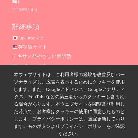
編】
2025年9月4日
詳細事項
Japanese site
英語版サイト
テキサス発やさしい翻訳塾
Hana Ransom Shop
本ウェブサイトは、ご利用者様の経験を改善及びパー
Site map
ソナライズし、広告を表示するためにクッキーを使用
お問い合わせ
します。また、Googleアドセンス、Googleアナリティ
プライバシーポリシー
クス、YouTubeなどの第三者からのクッキーも含まれ
特定商取引法に基づく表示
る場合があります。本ウェブサイトを閲覧及び利用し
た時点で、お客様はクッキーの使用に同意したものと
SNSのフォローはこちら
します。プライバシーポリシーは、適宜更新しており
ます。右のボタンよりプライバシーポリシーをご確認
ください。