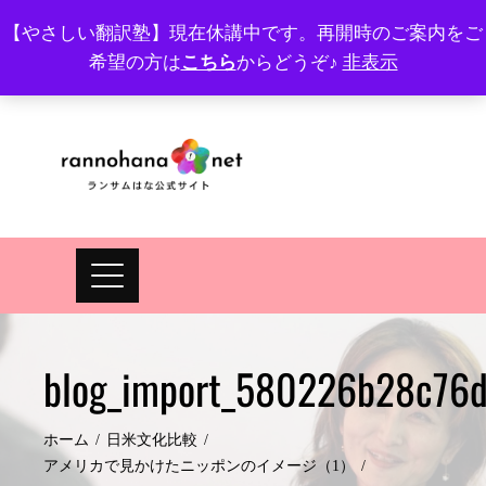
Skip
【やさしい翻訳塾】現在休講中です。再開時のご案内をご
to
希望の方は
こちら
からどうぞ♪
非表示
プロフィール
FAQ
Site map
JA
EN
content
blog_import_580226b28c76
ホーム
日米文化比較
アメリカで見かけたニッポンのイメージ（1）