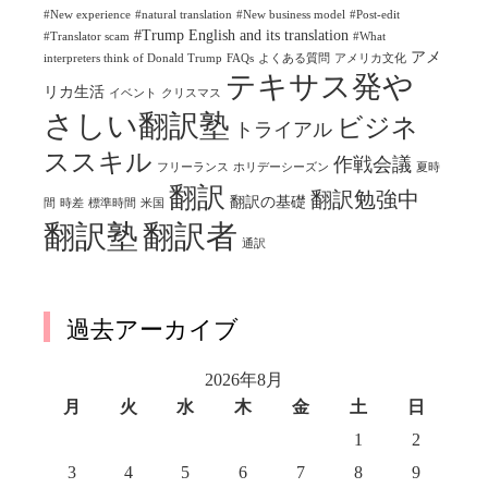
#New experience
#natural translation
#New business model
#Post-edit
#Trump English and its translation
#Translator scam
#What
アメ
interpreters think of Donald Trump
FAQs
よくある質問
アメリカ文化
テキサス発や
リカ生活
イベント
クリスマス
さしい翻訳塾
ビジネ
トライアル
ススキル
作戦会議
フリーランス
ホリデーシーズン
夏時
翻訳
翻訳勉強中
翻訳の基礎
間
時差
標準時間
米国
翻訳塾
翻訳者
通訳
過去アーカイブ
2026年8月
月
火
水
木
金
土
日
1
2
3
4
5
6
7
8
9