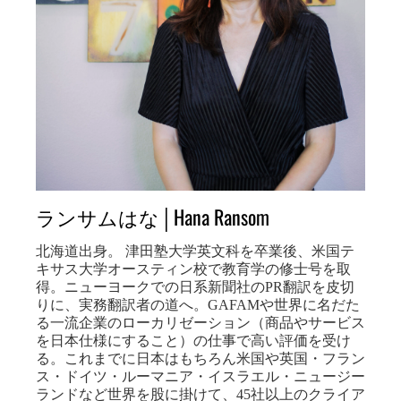
ランサムはな│Hana Ransom
北海道出身。 津田塾大学英文科を卒業後、米国テ
キサス大学オースティン校で教育学の修士号を取
得。ニューヨークでの日系新聞社のPR翻訳を皮切
りに、実務翻訳者の道へ。GAFAMや世界に名だた
る一流企業のローカリゼーション（商品やサービス
を日本仕様にすること）の仕事で高い評価を受け
る。これまでに日本はもちろん米国や英国・フラン
ス・ドイツ・ルーマニア・イスラエル・ニュージー
ランドなど世界を股に掛けて、45社以上のクライア