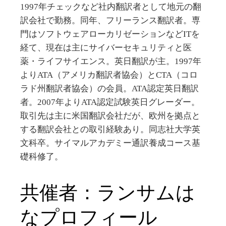
1997
年チェックなど社内翻訳者として地元の翻
訳会社で勤務。同年、フリーランス翻訳者。専
門はソフトウェアローカリゼーションなど
IT
を
経て、現在は主にサイバーセキュリティと医
薬・ライフサイエンス。英日翻訳が主。
1997
年
より
ATA
（アメリカ翻訳者協会）と
CTA
（コロ
ラド州翻訳者協会）の会員。
ATA
認定英日翻訳
者。
2007
年より
ATA
認定試験英日グレーダー。
取引先は主に米国翻訳会社だが、欧州を拠点と
する翻訳会社との取引経験あり。同志社大学英
文科卒。サイマルアカデミー通訳養成コース基
礎科修了。
共催者：ランサムは
なプロフィール