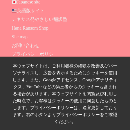
Japanese site
英語版サイト
テキサス発やさしい翻訳塾
Hana Ransom Shop
Site map
お問い合わせ
プライバシーポリシー
特定商取引法に基づく表示
本ウェブサイトは、ご利用者様の経験を改善及びパー
ソナライズし、広告を表示するためにクッキーを使用
SNSのフォローはこちら
します。また、Googleアドセンス、Googleアナリティ
クス、YouTubeなどの第三者からのクッキーも含まれ
る場合があります。本ウェブサイトを閲覧及び利用し
た時点で、お客様はクッキーの使用に同意したものと
します。プライバシーポリシーは、適宜更新しており
ます。右のボタンよりプライバシーポリシーをご確認
ください。