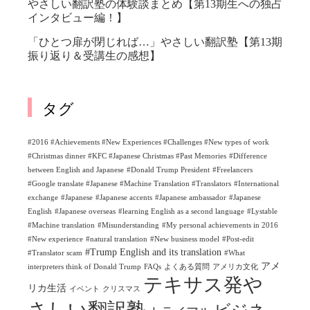
やさしい翻訳塾の体験談まとめ【第13期生への独占
インタビュー編！】
「ひとつ扉が閉じれば…」やさしい翻訳塾【第13期
振り返り＆受講生の感想】
タグ
#2016 #Achievements #New Experiences #Challenges #New types of work
#Christmas dinner #KFC #Japanese Christmas #Past Memories
#Difference
between English and Japanese
#Donald Trump President
#Freelancers
#Google translate #Japanese #Machine Translation #Translators
#International
exchange
#Japanese
#Japanese accents
#Japanese ambassador
#Japanese
English
#Japanese overseas
#learning English as a second language
#Lystable
#Machine translation
#Misunderstanding
#My personal achievements in 2016
#New experience
#natural translation
#New business model
#Post-edit
#Trump English and its translation
#Translator scam
#What
アメ
interpreters think of Donald Trump
FAQs
よくある質問
アメリカ文化
テキサス発や
リカ生活
イベント
クリスマス
さしい翻訳塾