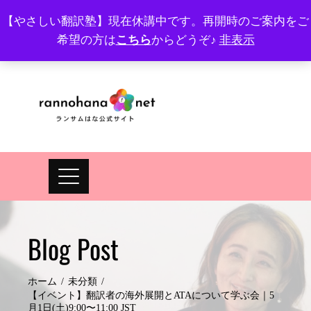
Skip
【やさしい翻訳塾】現在休講中です。再開時のご案内をご
to
希望の方は
こちら
からどうぞ♪
非表示
プロフィール
FAQ
Site map
JA
EN
content
Blog Post
ホーム
未分類
【イベント】翻訳者の海外展開とATAについて学ぶ会｜5
月1日(土)9:00〜11:00 JST