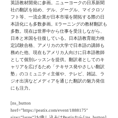
英語教材開発に参画。ニューヨークの日系新聞
社の翻訳を始め、デル、グーグル、マイクロソ
フト等、一流企業が日本市場を開拓する際の日
本語化にも多数参画。Eラーニングの教材翻訳も
多数。現在は世界中から仕事を受注しながら、
日本と米国を往復している。日本語教育能力検
定試験合格、アメリカの大学で日本語の講師も
務めた他、現在もアメリカ人向けに日本語教師
として個別レッスンを提供。翻訳者としてのキ
ャリアを広げるため「テキサス発やさしい翻訳
塾」のコミュニティ主催や、テレビ、雑誌、ラ
ジオ出演などメディアを通じた翻訳の魅力発信
にも注力。
[ns_button
href=”https://peatix.com/event/1888175″
size=”large”]お申し込みはPeatixから[/ns_button]