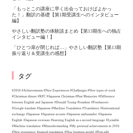
「もっとこの講座に早く出会っておけばよかっ
た！」翻訳の基礎【第1期受講生へのインタビュー
編】
やさしい翻訳塾の体験談まとめ【第13期生への独占
インタビュー編！】
「ひとつ扉が閉じれば…」やさしい翻訳塾【第13期
振り返り＆受講生の感想】
タグ
#2016 #Achievements #New Experiences #Challenges #New types of work
#Christmas dinner #KFC #Japanese Christmas #Past Memories
#Difference
between English and Japanese
#Donald Trump President
#Freelancers
#Google translate #Japanese #Machine Translation #Translators
#International
exchange
#Japanese
#Japanese accents
#Japanese ambassador
#Japanese
English
#Japanese overseas
#learning English as a second language
#Lystable
#Machine translation
#Misunderstanding
#My personal achievements in 2016
#New experience
#natural translation
#New business model
#Post-edit