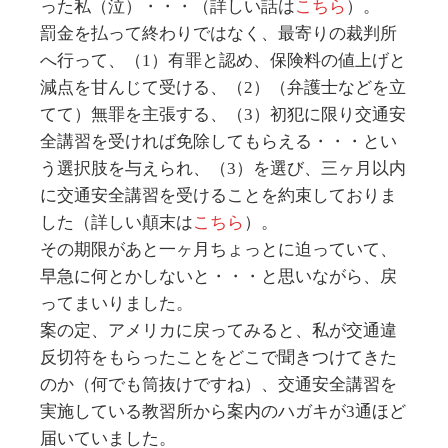
った私（泣）・・・（詳しい話は
こちら
）。
罰金を払って終わりではなく、最寄りの裁判所
へ行って、（1）有罪と認め、保険料の値上げと
減点を甘んじて受ける、（2）（弁護士などを立
てて）無罪を主張する、（3）初犯に限り交通安
全講習を受ければ免除してもらえる・・・とい
う選択肢を与えられ、（3）を選び、三ヶ月以内
に交通安全講習を受けることを約束しておりま
した（詳しい顛末は
こちら
）。
その期限があと一ヶ月ちょっとに迫っていて、
早急に何とかしないと・・・と思いながら、戻
ってまいりました。
案の定、アメリカに戻ってみると、私が交通違
反切符をもらったことをどこで聞きつけてきた
のか（何でも筒抜けですね）、交通安全講習を
実施している教習所から案内のハガキが3通ほど
届いていました。