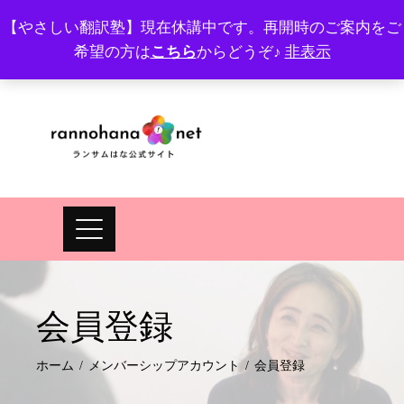
Skip
【やさしい翻訳塾】現在休講中です。再開時のご案内をご
to
希望の方は
こちら
からどうぞ♪
非表示
プロフィール
FAQ
Site map
JA
EN
content
会員登録
ホーム
メンバーシップアカウント
会員登録