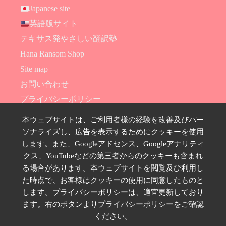
Japanese site
英語版サイト
テキサス発やさしい翻訳塾
Hana Ransom Shop
Site map
お問い合わせ
プライバシーポリシー
特定商取引法に基づく表示
本ウェブサイトは、ご利用者様の経験を改善及びパー
ソナライズし、広告を表示するためにクッキーを使用
SNSのフォローはこちら
します。また、Googleアドセンス、Googleアナリティ
クス、YouTubeなどの第三者からのクッキーも含まれ
る場合があります。本ウェブサイトを閲覧及び利用し
た時点で、お客様はクッキーの使用に同意したものと
します。プライバシーポリシーは、適宜更新しており
ます。右のボタンよりプライバシーポリシーをご確認
ください。