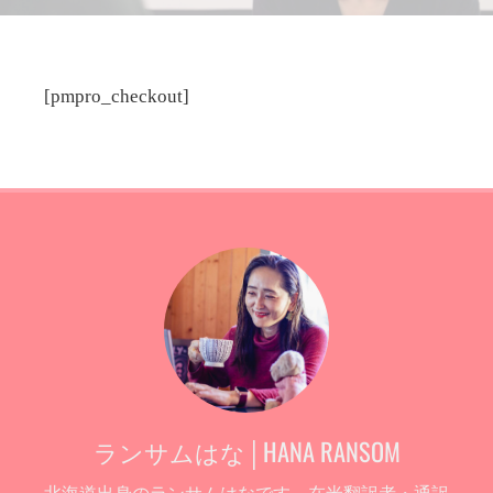
[pmpro_checkout]
ランサムはな│HANA RANSOM